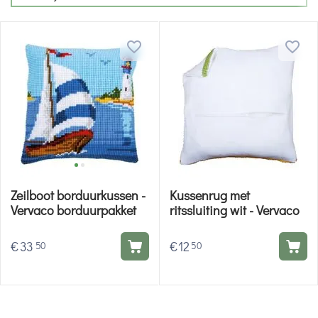
Zeilboot borduurkussen -
Kussenrug met
Vervaco borduurpakket
ritssluiting wit - Vervaco
€
33
€
12
50
50