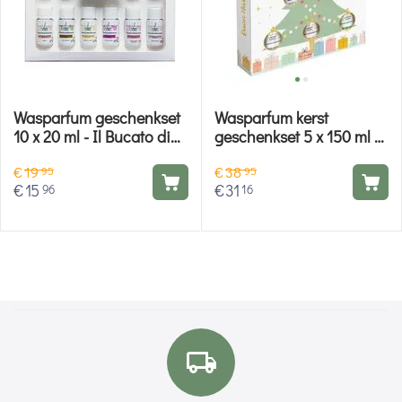
Wasparfum geschenkset
Wasparfum kerst
10 x 20 ml - Il Bucato di
geschenkset 5 x 150 ml -
Adele
Il Bucato di Adele
€
19
€
38
95
95
€
15
€
31
96
16