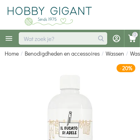
0
Home
/
Benodigdheden en accessoires
/
Wassen
/
Was
20%
-