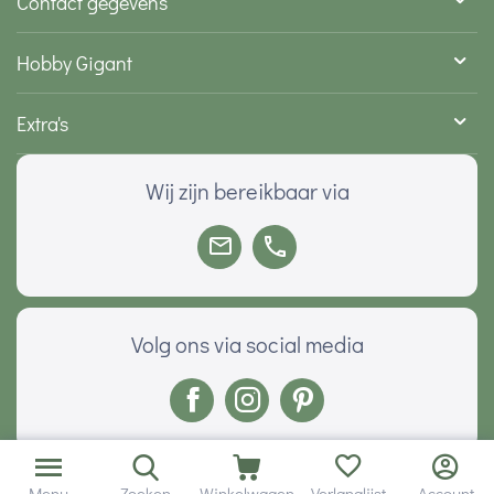
Contact gegevens
Hobby Gigant
Extra's
Wij zijn bereikbaar via
Volg ons via social media
Onze klanten geven ons een
Menu
Zoeken
Winkelwagen
Verlanglijst
Account