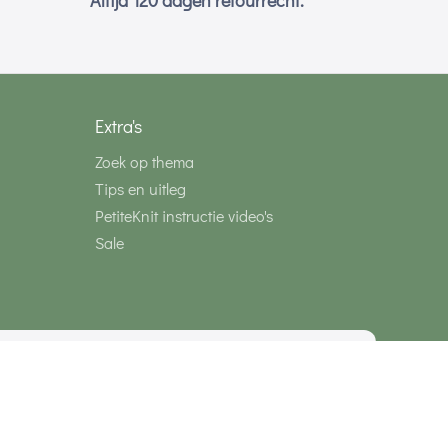
Altijd 120 dagen retourrecht.
Extra's
Zoek op thema
Tips en uitleg
PetiteKnit instructie video's
Sale
media