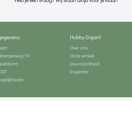
Heb je een vraag? Wij staan altijd voor je klaar!
gegevens
Hobby Gigant
gant
Over ons
kbergerweg 14
Onze winkel
Apeldoorn
Duurzaamheid
007
Inspiratie
gelijkheden
Volg ons via social 