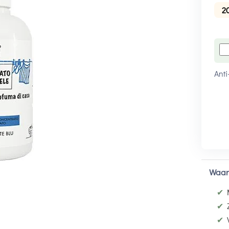
2
Anti
Waar
✔
✔
✔