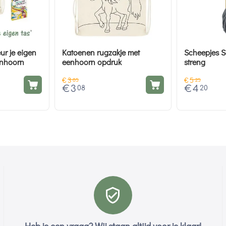
ur je eigen
Katoenen rugzakje met
Scheepjes 
enhoorn
eenhoorn opdruk
streng
€
3
€
5
85
25
€
3
€
4
08
20