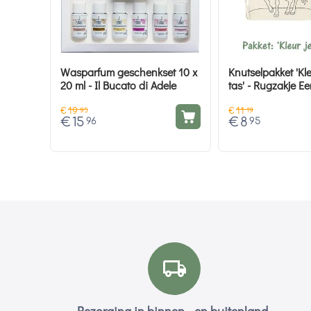
Wasparfum geschenkset 10 x
Knutselpakket 'Kle
20 ml - Il Bucato di Adele
tas' - Rugzakje E
€
19
€
11
95
19
€
15
€
8
96
95