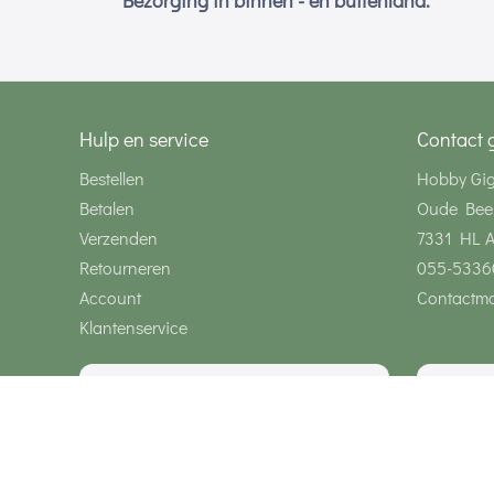
Bezorging in binnen - en buitenland.
Hulp en service
Contact 
Bestellen
Hobby Gi
Betalen
Oude Bee
Verzenden
7331 HL 
Retourneren
055-5336
Account
Contactmo
Klantenservice
Wij zijn bereikbaar via