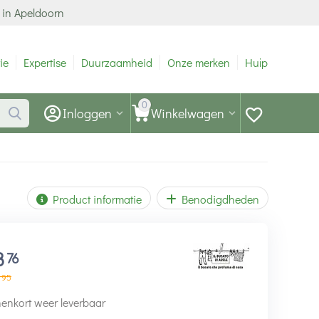
 in Apeldoorn
ie
Expertise
Duurzaamheid
Onze merken
Hulp
0
Inloggen
Winkelwagen
Product informatie
Benodigdheden
8
76
95
enkort weer leverbaar