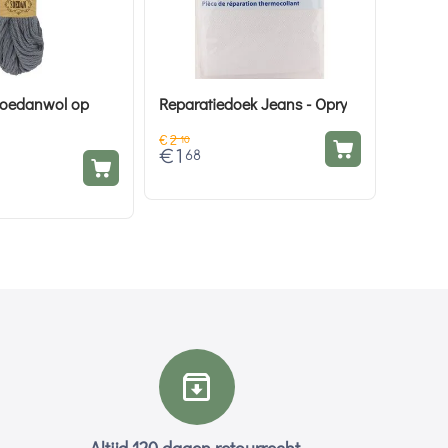
Soedanwol op
Reparatiedoek Jeans - Opry
€
2
10
€
1
68