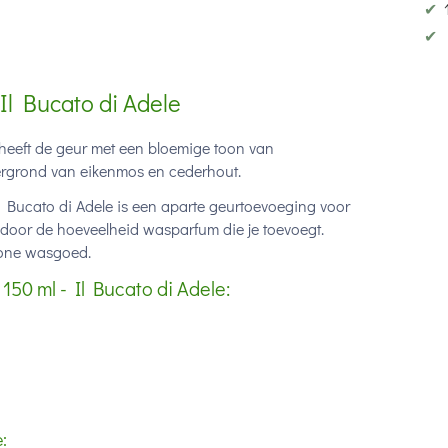
✔
✔
l Bucato di Adele
eeft de geur met een bloemige toon van
htergrond van eikenmos en cederhout.
Bucato di Adele is een aparte geurtoevoeging voor
lt door de hoeveelheid wasparfum die je toevoegt.
chone wasgoed.
0 ml - Il Bucato di Adele:
: