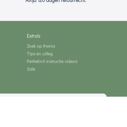
Altijd 120 dagen retourrecht.
Extra's
Zoek op thema
Tips en uitleg
PetiteKnit instructie video's
Sale
media