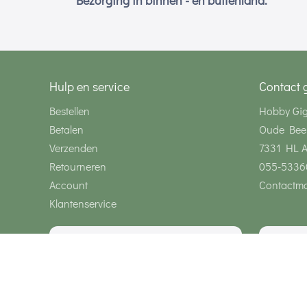
Bezorging in binnen - en buitenland.
Hulp en service
Contact 
Bestellen
Hobby Gi
Betalen
Oude Bee
Verzenden
7331 HL 
Retourneren
055-5336
Account
Contactmo
Klantenservice
Wij zijn bereikbaar via