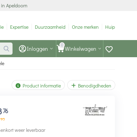
 in Apeldoorn
ie
Expertise
Duurzaamheid
Onze merken
Hulp
0
Inloggen
Winkelwagen
le
Product informatie
Benodigdheden
8
76
95
enkort weer leverbaar