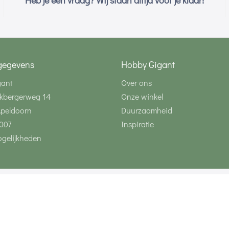
Heb je een vraag? Wij staan altijd voor je klaar!
gegevens
Hobby Gigant
gant
Over ons
kbergerweg 14
Onze winkel
Apeldoorn
Duurzaamheid
007
Inspiratie
gelijkheden
Volg ons via social 