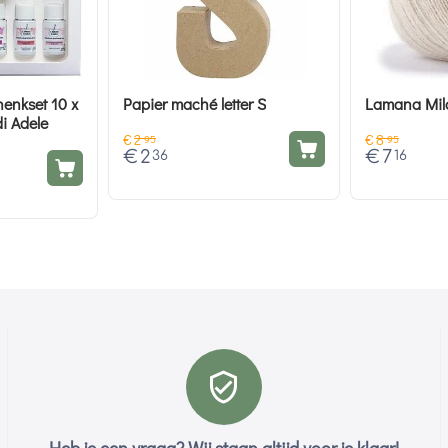
enkset 10 x
Papier maché letter S
Lamana Mil
di Adele
€
2
€
8
95
95
€
2
€
7
36
16