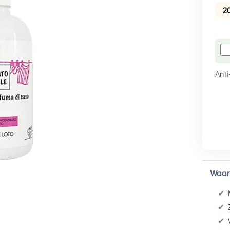
2
Anti
Waar
✔
✔
✔