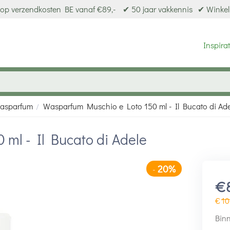
op verzendkosten BE vanaf €89,-
✔ 50 jaar vakkennis
✔ Winkel
Inspirat
asparfum
Wasparfum Muschio e Loto 150 ml - Il Bucato di Ade
/
ml - Il Bucato di Adele
20%
-
€
€
10
Binn