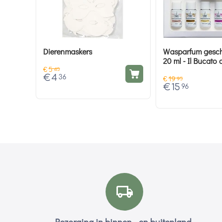
Dierenmaskers
Wasparfum gesch
20 ml - Il Bucato 
€
5
45
€
4
36
€
19
95
€
15
96