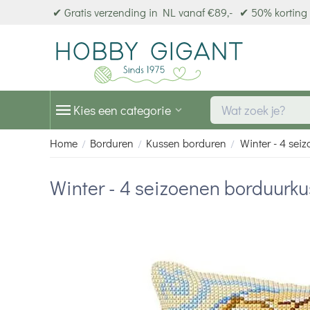
✔ Gratis verzending in NL vanaf €89,-
✔ 50% korting 
Kies een categorie
Home
Borduren
Kussen borduren
Winter - 4 sei
/
/
/
Winter - 4 seizoenen borduurk