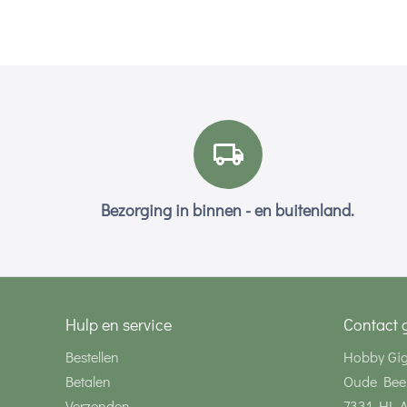
Bezorging in binnen - en buitenland.
Hulp en service
Contact 
Bestellen
Hobby Gi
Betalen
Oude Bee
Verzenden
7331 HL 