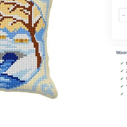
−
Waar
✔
✔
✔
✔
✔