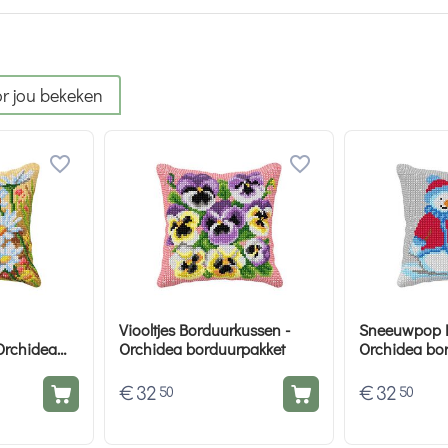
r jou bekeken
Viooltjes Borduurkussen -
Sneeuwpop B
Orchidea
Orchidea borduurpakket
Orchidea bo
€
32
€
32
50
50