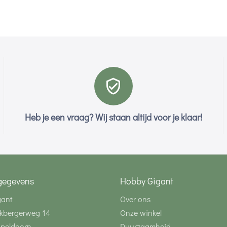
Heb je een vraag? Wij staan altijd voor je klaar!
gegevens
Hobby Gigant
gant
Over ons
kbergerweg 14
Onze winkel
Apeldoorn
Duurzaamheid