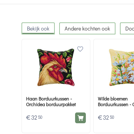
Bekijk ook
Andere kochten ook
Doo
Haan Borduurkussen -
Wilde bloemen
Orchidea borduurpakket
Borduurkussen - 
borduurpakket
€
32
€
32
50
50