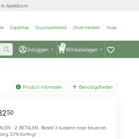
 in Apeldoorn
ie
Expertise
Duurzaamheid
Onze merken
Hulp
0
Inloggen
Winkelwagen
Product informatie
Benodigdheden
32
50
ALEN - 2 BETALEN. Bestel 3 kussens naar keuze en
ang 33% korting!