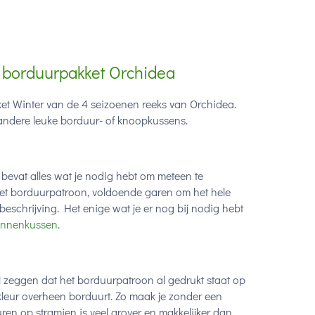
- borduurpakket Orchidea
et Winter van de 4 seizoenen reeks van Orchidea.
andere leuke borduur- of knoopkussens.
bevat alles wat je nodig hebt om meteen te
het borduurpatroon, voldoende garen om het hele
eschrijving. Het enige wat je er nog bij nodig hebt
innenkussen
.
 zeggen dat het borduurpatroon al gedrukt staat op
kleur overheen borduurt. Zo maak je zonder een
en op stramien is veel grover en makkelijker dan