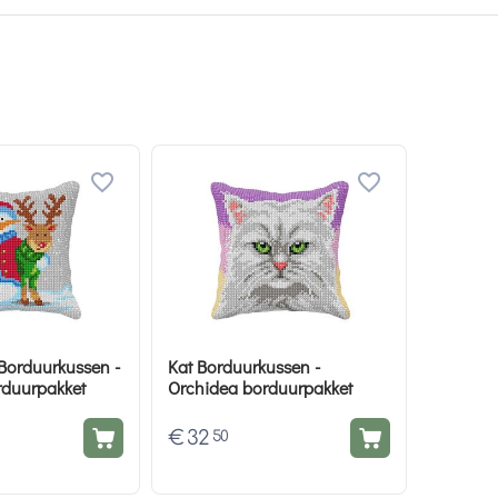
orduurkussen -
Kat Borduurkussen -
rduurpakket
Orchidea borduurpakket
€
32
50