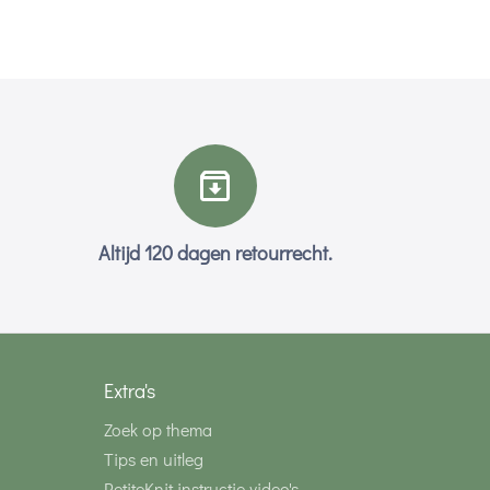
Altijd 120 dagen retourrecht.
Extra's
Zoek op thema
Tips en uitleg
PetiteKnit instructie video's