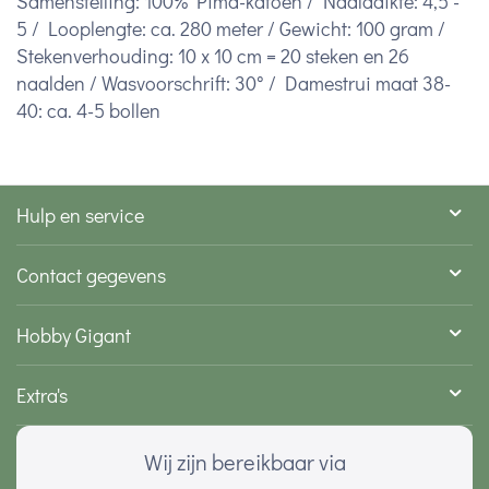
Samenstelling: 100% Pima-katoen / Naalddikte: 4,5 -
5 / Looplengte: ca. 280 meter / Gewicht: 100 gram /
Stekenverhouding: 10 x 10 cm = 20 steken en 26
naalden / Wasvoorschrift: 30° / Damestrui maat 38-
40: ca. 4-5 bollen
Hulp en service
Contact gegevens
Hobby Gigant
Extra's
Wij zijn bereikbaar via