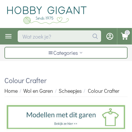
0
Categories
Colour Crafter
Home
/
Wol en Garen
/
Scheepjes
/
Colour Crafter