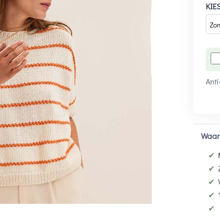
KIE
Anti
Waar
✔
✔
✔
✔
✔