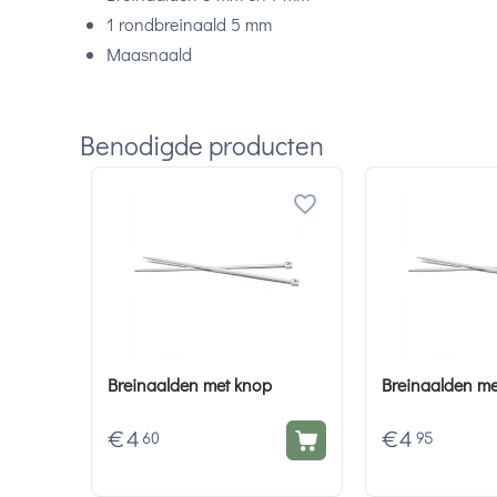
1 rondbreinaald 5 mm
Maasnaald
Benodigde producten
Breinaalden met knop
Breinaalden me
€
4
€
4
60
95