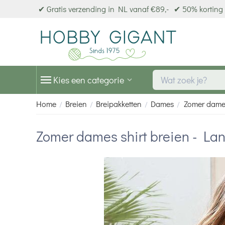
✔ Gratis verzending in NL vanaf €89,-
✔ 50% korting 
Kies een categorie
Home
Breien
Breipakketten
Dames
Zomer dames
/
/
/
/
Zomer dames shirt breien - La