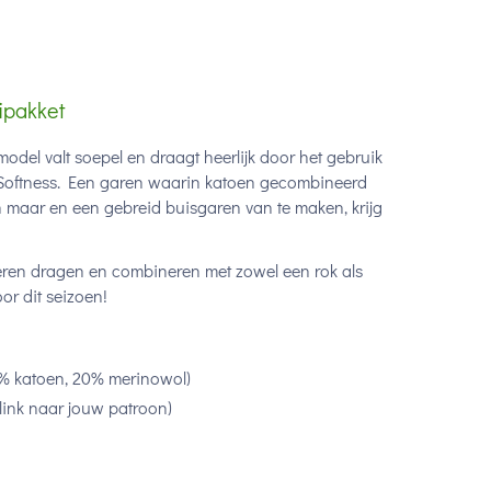
ipakket
 model valt soepel en draagt heerlijk door het gebruik
Softness. Een garen waarin katoen gecombineerd
en maar en een gebreid buisgaren van te maken, krijg
ieren dragen en combineren met zowel een rok als
or dit seizoen!
% katoen, 20% merinowol)
link naar jouw patroon)