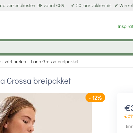
op verzendkosten BE vanaf €89,-
✔ 50 jaar vakkennis
✔ Winkel
Inspirat
 shirt breien - Lana Grossa breipakket
na Grossa breipakket
12%
-
€
€
37
Binn