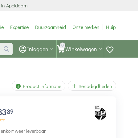
 in Apeldoorn
ie
Expertise
Duurzaamheid
Onze merken
Hulp
0
Inloggen
Winkelwagen
Product informatie
Benodigdheden
33
39
89
enkort weer leverbaar