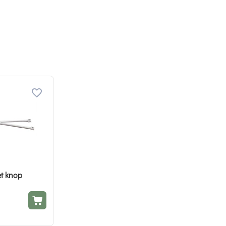
t knop