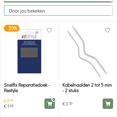
Door jou bekeken
20%
-
Snelfix Reparatiedoek -
Kabelnaalden 2 tot 5 mm
Restyle
- 2 stuks
€
2
10
€
3
30
€
1
68