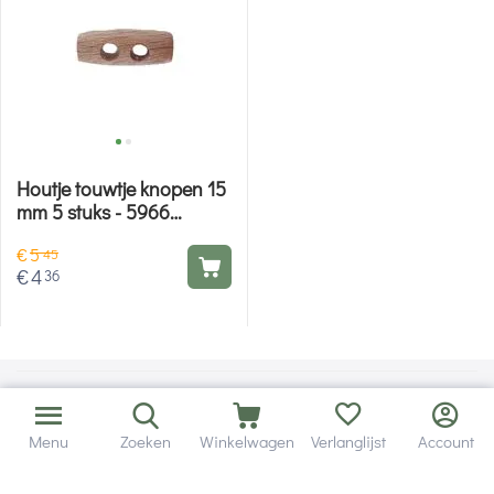
Houtje touwtje knopen 15
mm 5 stuks - 5966
Deknofa
€
5
45
€
4
36
Menu
Zoeken
Winkelwagen
Verlanglijst
Account