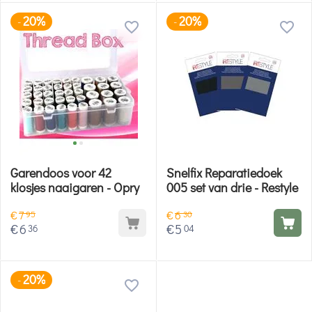
20%
20%
-
-
Garendoos voor 42
Snelfix Reparatiedoek
klosjes naaigaren - Opry
005 set van drie - Restyle
€
7
€
6
95
30
€
6
€
5
36
04
20%
-