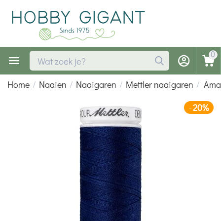
0
Home
/
Naaien
/
Naaigaren
/
Mettler naaigaren
/
Ama
20%
-