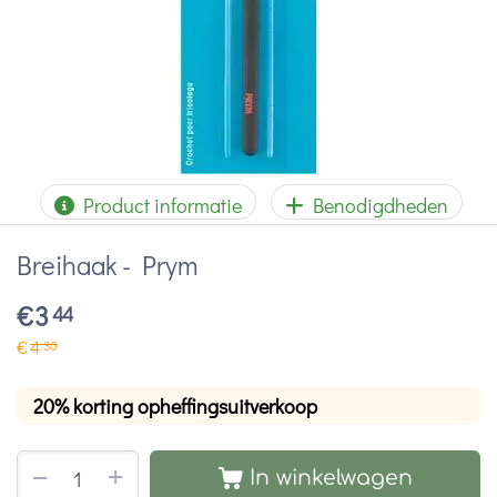
Product informatie
Benodigdheden
Breihaak - Prym
€
3
44
€
4
30
20% korting opheffingsuitverkoop
+
−
In winkelwagen