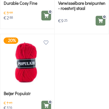
Durable Cosy Fine
Verwisselbare breipunten
- roestvrij staal
€
3
60
€
2
88
€
9
25
20%
-
Beijer Populair
€
1
45
€
1
16