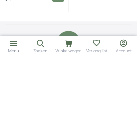
Menu
Zoeken
Winkelwagen
Verlanglijst
Account
Bezorging in binnen - en buitenland.
Heb je een vraag? Wij staan altijd voor je klaar!