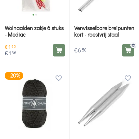
Wolnaalden zakje 6 stuks
Verwisselbare breipunten
- Mediac
kort - roestvrij staal
€
1
95
€
6
50
€
1
56
20%
-