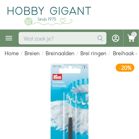
0
Home
/
Breien
/
Breinaalden
/
Brei ringen
/
Breihaak -
20%
-