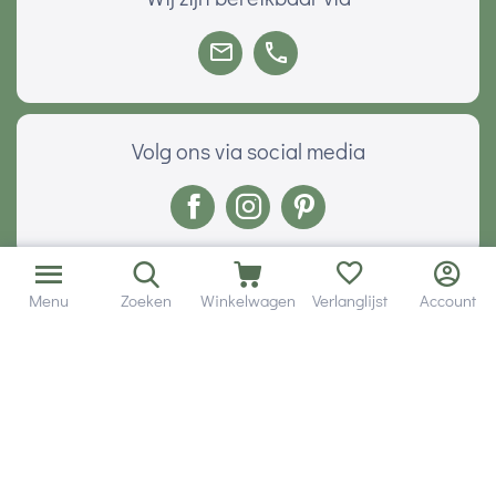
Volg ons via social media
Onze klanten geven ons een
Menu
Zoeken
Winkelwagen
Verlanglijst
Account
Veilig betalen met
© 2001 - 2026 Hobby Gigant.