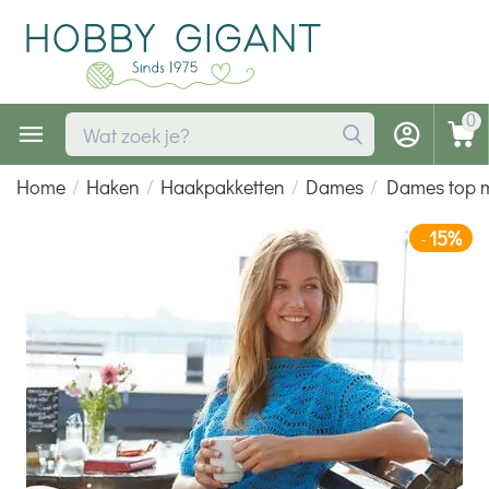
0
Home
/
Haken
/
Haakpakketten
/
Dames
/
Dames top m
15%
-