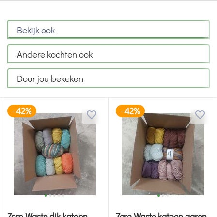
Bekijk ook
Andere kochten ook
Door jou bekeken
42%
42%
-
-
Zero Waste dik katoen
Zero Waste katoen garen