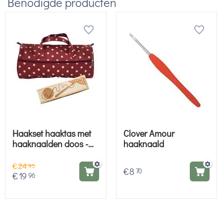
Benodigde producten
Haakset haaktas met
Clover Amour
haaknaalden doos -
haaknaald
Hobby Gigant
cadeauset
€
24
95
€
8
70
€
19
96