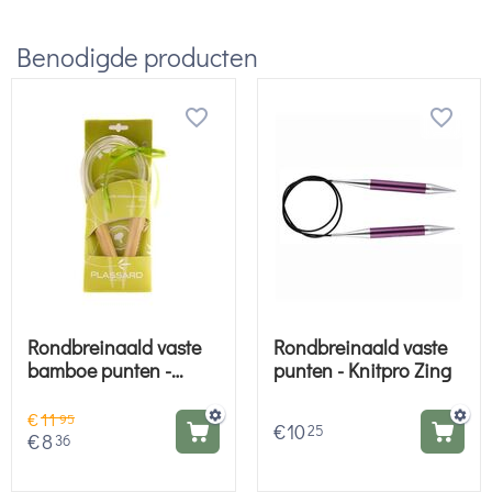
Benodigde producten
Rondbreinaald vaste
Rondbreinaald vaste
bamboe punten -
punten - Knitpro Zing
Plassard
€
11
95
€
10
25
€
8
36