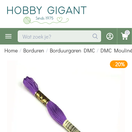
0
Home
/
Borduren
/
Borduurgaren DMC
/
DMC Moulin
20%
-