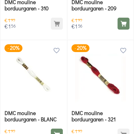
DMC mouline
DMC mouline
borduurgaren - 310
borduurgaren - 209
€
1
€
1
95
95
€
1
€
1
56
56
20%
20%
-
-
DMC mouline
DMC mouline
borduurgaren - BLANC
borduurgaren - 321
€
1
€
1
95
95