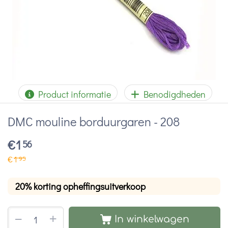
Product informatie
Benodigdheden
DMC mouline borduurgaren - 208
€
1
56
€
1
95
20% korting opheffingsuitverkoop
+
−
In winkelwagen