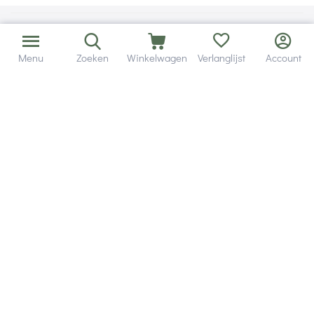
Menu
Zoeken
Winkelwagen
Verlanglijst
Account
Bezorging in binnen - en buitenland.
Heb je een vraag? Wij staan altijd voor je klaar!
Altijd 120 dagen retourrecht.