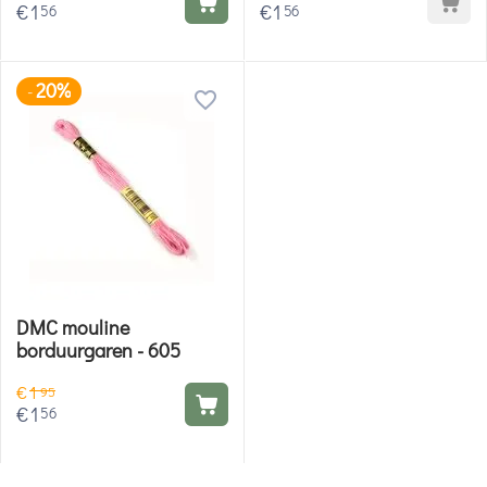
€
1
€
1
56
56
20%
-
DMC mouline
borduurgaren - 605
€
1
95
€
1
56