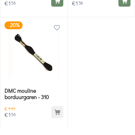
€
1
€
1
56
56
20%
-
DMC mouline
borduurgaren - 310
€
1
95
€
1
56