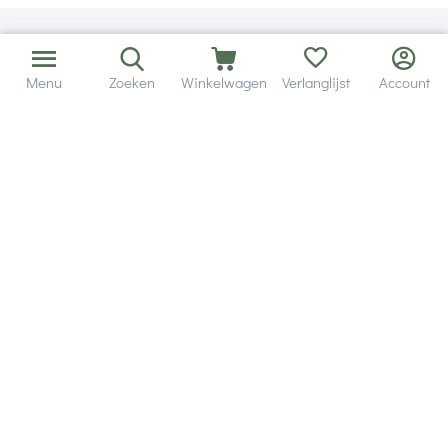
Menu
Zoeken
Winkelwagen
Verlanglijst
Account
Bezorging in binnen - en buitenland.
Heb je een vraag? Wij staan altijd voor je klaar!
Altijd 120 dagen retourrecht.