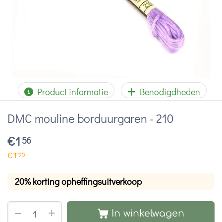
Product informatie
Benodigdheden
DMC mouline borduurgaren - 210
€
1
56
€
1
95
20% korting opheffingsuitverkoop
+
−
In winkelwagen