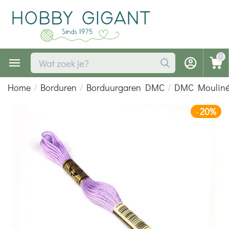
0
Home
/
Borduren
/
Borduurgaren DMC
/
DMC Moulin
20%
-