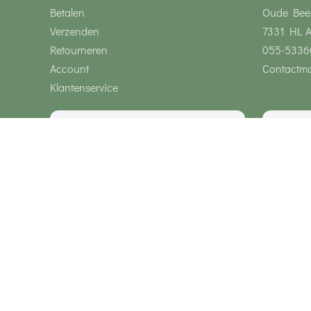
Betalen
Oude Bee
Verzenden
7331 HL 
Retourneren
055-5336
Account
Contactmo
Klantenservice
Wij zijn bereikbaar via
Onze klanten geven ons een