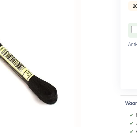
2
Anti
Waar
✔
✔
✔