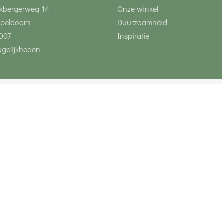
kbergerweg 14
Onze winkel
Apeldoorn
Duurzaamheid
007
Inspiratie
gelijkheden
Volg ons via social 