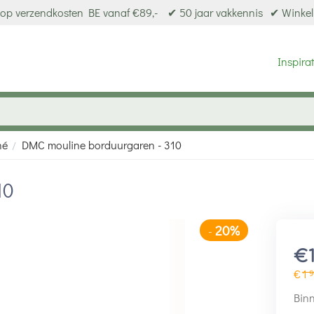
op verzendkosten BE vanaf €89,-
✔ 50 jaar vakkennis
✔ Winkel
Inspirat
né
DMC mouline borduurgaren - 310
/
10
20%
-
€
€
1
9
Binn