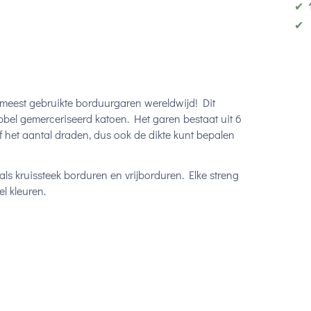
✔
✔
 meest gebruikte borduurgaren wereldwijd! Dit
bel gemerceriseerd katoen. Het garen bestaat uit 6
lf het aantal draden, dus ook de dikte kunt bepalen
ls kruissteek borduren en vrijborduren. Elke streng
l kleuren.