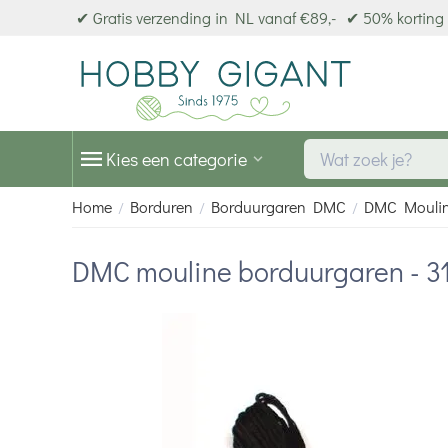
✔ Gratis verzending in NL vanaf €89,-
✔ 50% korting 
Kies een categorie
Home
Borduren
Borduurgaren DMC
DMC Mouli
/
/
/
DMC mouline borduurgaren - 3