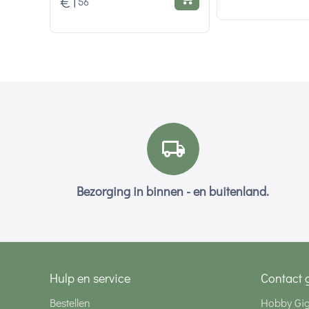
€
1
56
Bezorging in binnen - en buitenland.
Hulp en service
Contact 
Bestellen
Hobby Gi