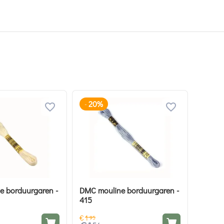
20%
-
e borduurgaren -
DMC mouline borduurgaren -
415
€
1
95