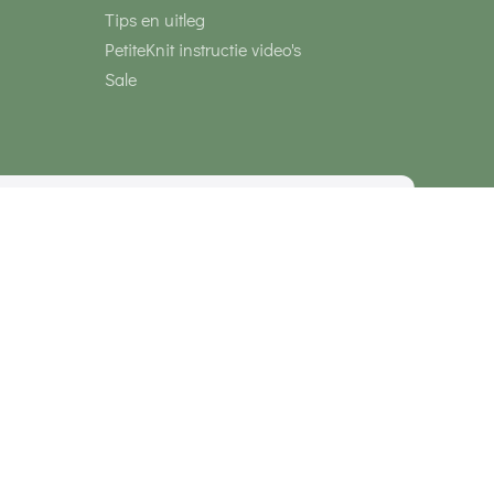
Tips en uitleg
PetiteKnit instructie video's
Sale
media
Veilig betalen met