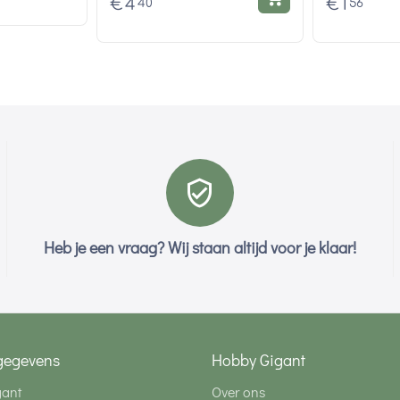
€
4
€
1
40
56
Heb je een vraag? Wij staan altijd voor je klaar!
gegevens
Hobby Gigant
gant
Over ons