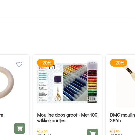
20%
20%
-
-
mm
Mouline doos groot - Met 100
DMC moulin
wikkelkaartjes
3865
€
5
€
1
50
95