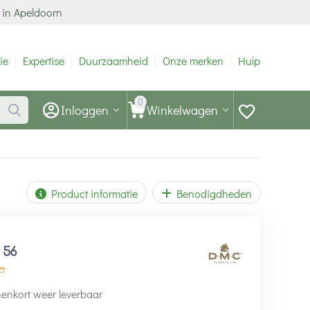
 in Apeldoorn
ie
Expertise
Duurzaamheid
Onze merken
Hulp
0
Inloggen
Winkelwagen
Product informatie
Benodigdheden
1
56
5
enkort weer leverbaar