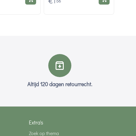
€
1
56
Altijd 120 dagen retourrecht.
Extra's
Zoek op thema