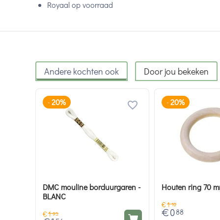
Royaal op voorraad
Andere kochten ook
Door jou bekeken
20%
20%
-
-
DMC mouline borduurgaren -
Houten ring 70 
BLANC
€
1
10
€
0
88
€
1
95