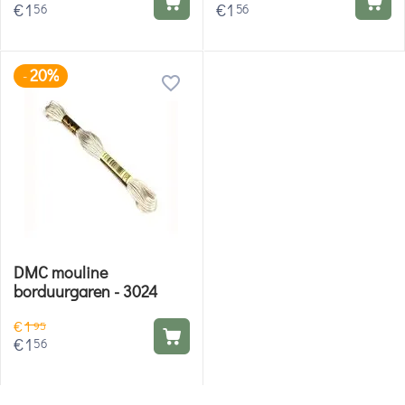
€
1
€
1
56
56
20%
-
DMC mouline
borduurgaren - 3024
€
1
95
€
1
56