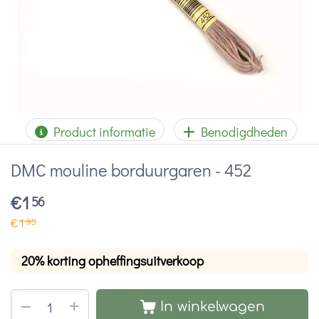
Product informatie
Benodigdheden
DMC mouline borduurgaren - 452
€
1
56
€
1
95
20% korting opheffingsuitverkoop
+
−
In winkelwagen