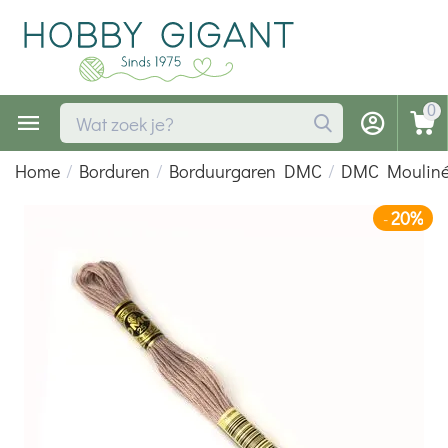
0
Home
/
Borduren
/
Borduurgaren DMC
/
DMC Moulin
20%
-