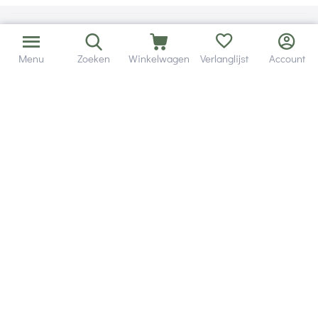
Menu
Zoeken
Winkelwagen
Verlanglijst
Account
Bezorging in binnen - en buitenland.
Heb je een vraag? Wij staan altijd voor je klaar!
Altijd 120 dagen retourrecht.