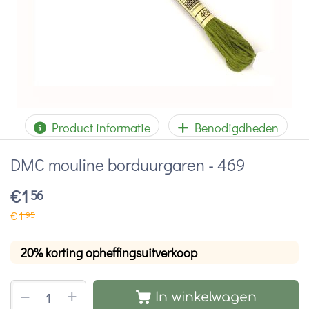
Product informatie
Benodigdheden
DMC mouline borduurgaren - 469
€
1
56
€
1
95
20% korting opheffingsuitverkoop
+
−
In winkelwagen