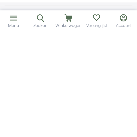
Menu
Zoeken
Winkelwagen
Verlanglijst
Account
Bezorging in binnen - en buitenland.
Heb je een vraag? Wij staan altijd voor je klaar!
Altijd 120 dagen retourrecht.