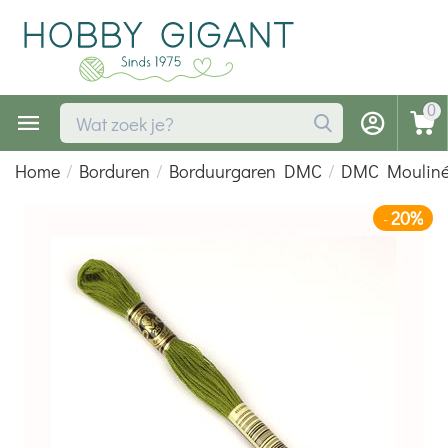
0
Home
/
Borduren
/
Borduurgaren DMC
/
DMC Moulin
20%
-