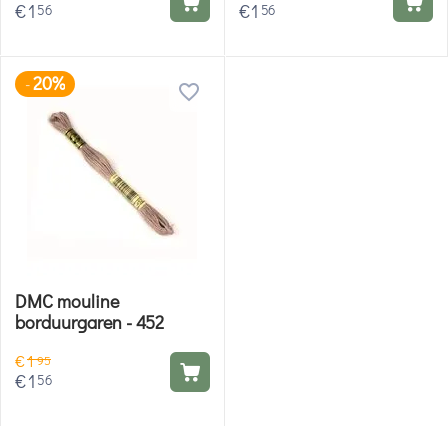
€
1
€
1
56
56
20%
-
DMC mouline
borduurgaren - 452
€
1
95
€
1
56