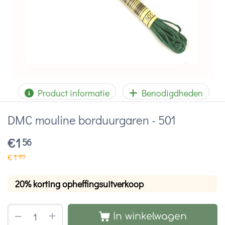
Product informatie
Benodigdheden
DMC mouline borduurgaren - 501
€
1
56
€
1
95
20% korting opheffingsuitverkoop
+
−
In winkelwagen