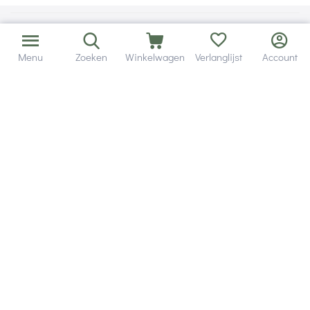
Menu
Zoeken
Winkelwagen
Verlanglijst
Account
Bezorging in binnen - en buitenland.
Heb je een vraag? Wij staan altijd voor je klaar!
Altijd 120 dagen retourrecht.