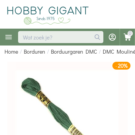
0
Home
/
Borduren
/
Borduurgaren DMC
/
DMC Moulin
20%
-