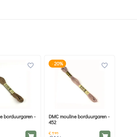
20%
-
e borduurgaren -
DMC mouline borduurgaren -
452
€
1
95