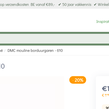
op verzendkosten BE vanaf €89,-
✔ 50 jaar vakkennis
✔ Winkel
Inspirat
né
DMC mouline borduurgaren - 610
/
10
20%
-
€
€
1
9
2