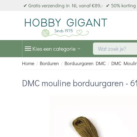
✔ Gratis verzending in NL vanaf €89,-
✔ 50% korting 
Kies een categorie
Home
Borduren
Borduurgaren DMC
DMC Mouli
/
/
/
DMC mouline borduurgaren - 6