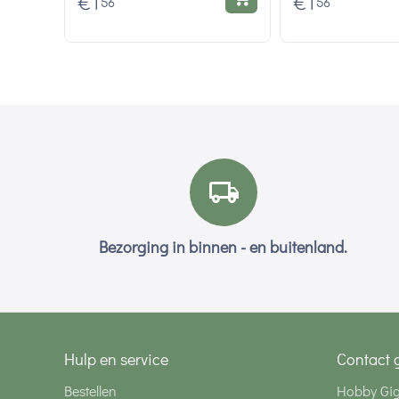
€
1
€
1
56
56
Bezorging in binnen - en buitenland.
Hulp en service
Contact 
Bestellen
Hobby Gi