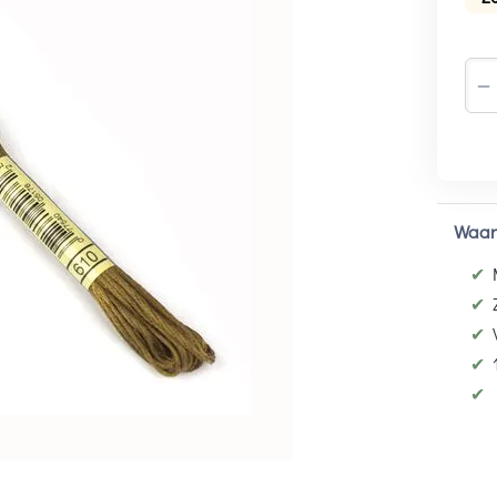
−
Waar
✔
✔
✔
✔
✔