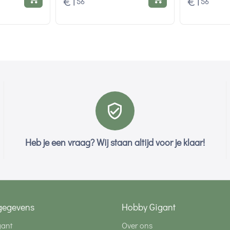
€
1
€
1
56
56
Heb je een vraag? Wij staan altijd voor je klaar!
gegevens
Hobby Gigant
gant
Over ons