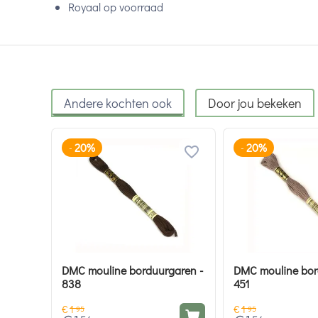
Royaal op voorraad
Andere kochten ook
Door jou bekeken
20%
20%
-
-
DMC mouline borduurgaren -
DMC mouline bor
838
451
€
1
€
1
95
95