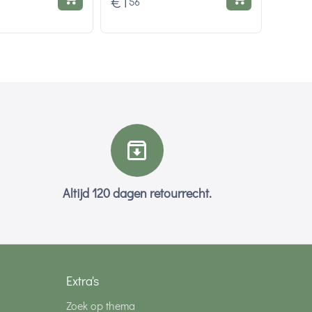
€
1
56
Altijd 120 dagen retourrecht.
Extra's
Zoek op thema