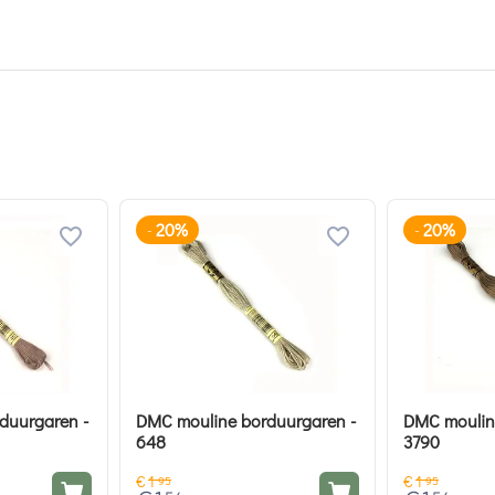
20%
20%
-
-
duurgaren -
DMC mouline borduurgaren -
DMC moulin
648
3790
€
1
€
1
95
95