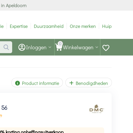
 in Apeldoorn
ie
Expertise
Duurzaamheid
Onze merken
Hulp
0
Inloggen
Winkelwagen
Product informatie
Benodigdheden
1
56
5
0% korting opheffingsuitverkoop