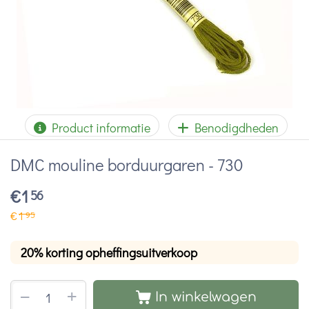
Product informatie
Benodigdheden
DMC mouline borduurgaren - 730
€
1
56
€
1
95
20% korting opheffingsuitverkoop
+
−
In winkelwagen