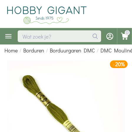
0
Home
/
Borduren
/
Borduurgaren DMC
/
DMC Moulin
20%
-