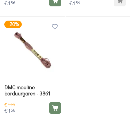
€
1
€
1
56
56
20%
-
DMC mouline
borduurgaren - 3861
€
1
95
€
1
56