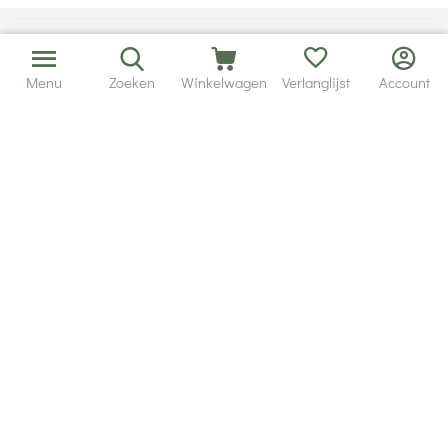
Menu
Zoeken
Winkelwagen
Verlanglijst
Account
Bezorging in binnen - en buitenland.
Heb je een vraag? Wij staan altijd voor je klaar!
Altijd 120 dagen retourrecht.