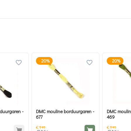
20%
20%
-
-
duurgaren -
DMC mouline borduurgaren -
DMC moulin
677
469
€
1
€
1
95
95