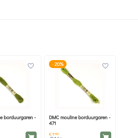
20%
-
e borduurgaren -
DMC mouline borduurgaren -
471
€
1
95