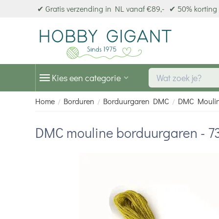
✔ Gratis verzending in NL vanaf €89,-
✔ 50% korting 
Kies een categorie
Home
Borduren
Borduurgaren DMC
DMC Mouli
/
/
/
DMC mouline borduurgaren - 7