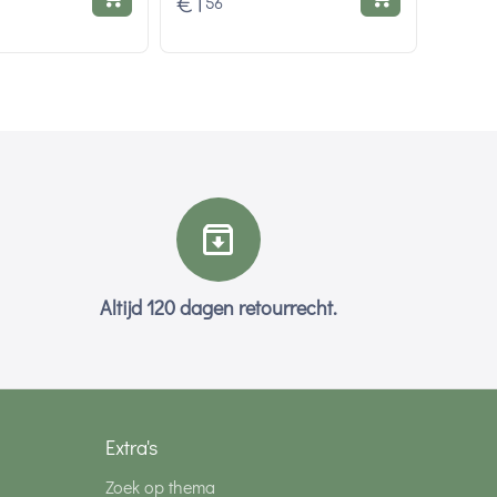
€
1
56
Altijd 120 dagen retourrecht.
Extra's
Zoek op thema