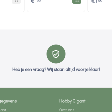
€
1
€
1
56
56
Heb je een vraag? Wij staan altijd voor je klaar!
gegevens
Hobby Gigant
gant
Over ons