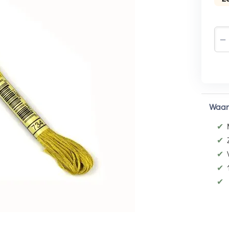
−
Waar
✔
✔
✔
✔
✔