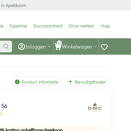
 in Apeldoorn
ie
Expertise
Duurzaamheid
Onze merken
Hulp
0
Inloggen
Winkelwagen
Product informatie
Benodigdheden
1
56
5
0% korting opheffingsuitverkoop