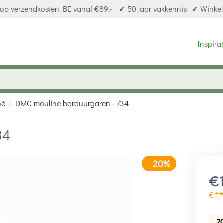
op verzendkosten BE vanaf €89,-
✔ 50 jaar vakkennis
✔ Winkel
Inspirat
né
DMC mouline borduurgaren - 734
/
34
20%
-
€
€
1
9
2