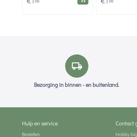
€
1
€
1
56
56
Bezorging in binnen - en buitenland.
Hulp en service
Contact 
Bestellen
Hobby Gi