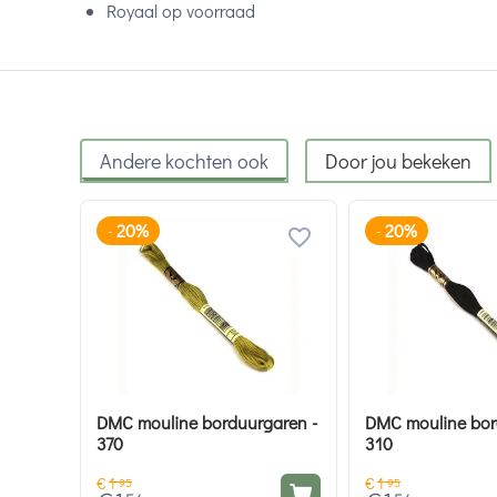
Royaal op voorraad
Andere kochten ook
Door jou bekeken
20%
20%
-
-
DMC mouline borduurgaren -
DMC mouline bor
370
310
€
1
€
1
95
95