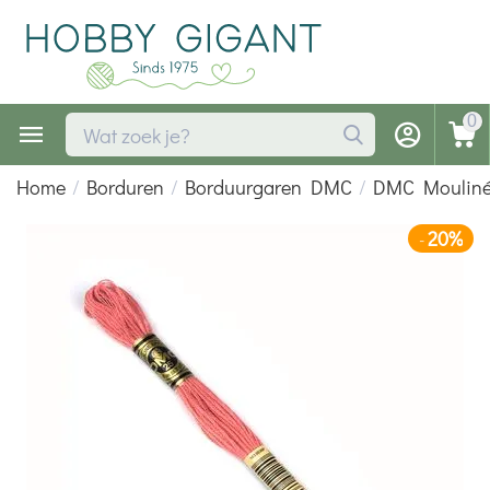
0
Home
/
Borduren
/
Borduurgaren DMC
/
DMC Moulin
20%
-