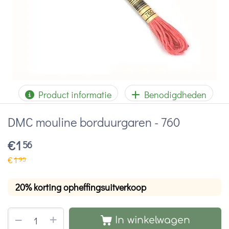
Product informatie
Benodigdheden
DMC mouline borduurgaren - 760
€
1
56
€
1
95
20% korting opheffingsuitverkoop
+
−
In winkelwagen