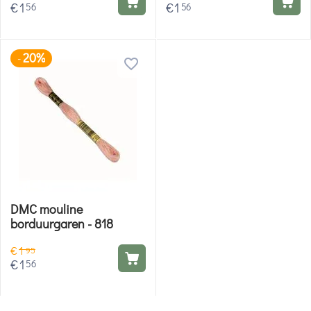
€
1
€
1
56
56
20%
-
DMC mouline
borduurgaren - 818
€
1
95
€
1
56