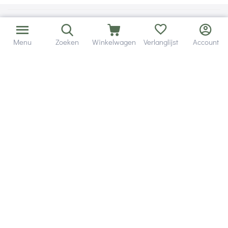
Menu
Zoeken
Winkelwagen
Verlanglijst
Account
Bezorging in binnen - en buitenland.
Heb je een vraag? Wij staan altijd voor je klaar!
Altijd 120 dagen retourrecht.