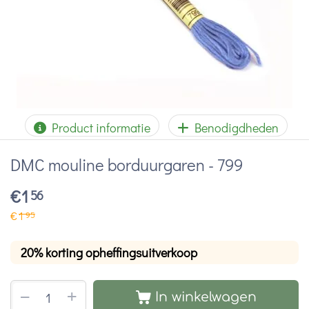
Product informatie
Benodigdheden
DMC mouline borduurgaren - 799
€
1
56
€
1
95
20% korting opheffingsuitverkoop
+
−
In winkelwagen