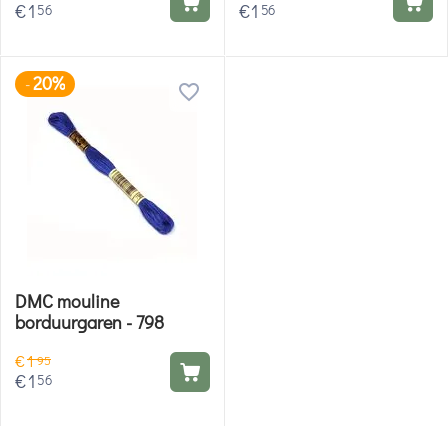
€
1
€
1
56
56
20%
-
DMC mouline
borduurgaren - 798
€
1
95
€
1
56