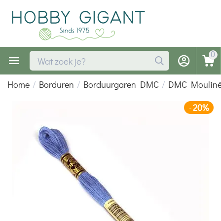
0
Home
/
Borduren
/
Borduurgaren DMC
/
DMC Moulin
20%
-