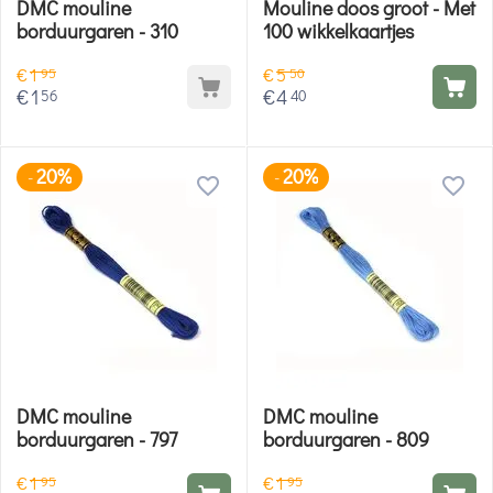
DMC mouline
Mouline doos groot - Met
borduurgaren - 310
100 wikkelkaartjes
€
1
€
5
95
50
€
1
€
4
56
40
20%
20%
-
-
DMC mouline
DMC mouline
borduurgaren - 797
borduurgaren - 809
€
1
€
1
95
95