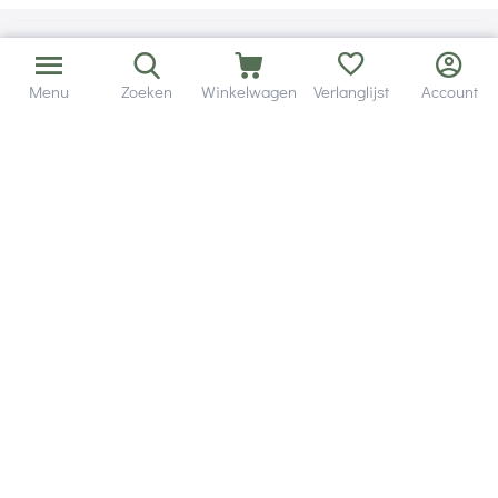
Menu
Zoeken
Winkelwagen
Verlanglijst
Account
Bezorging in binnen - en buitenland.
Heb je een vraag? Wij staan altijd voor je klaar!
Altijd 120 dagen retourrecht.