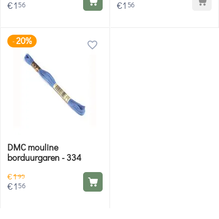
€
1
€
1
56
56
20%
-
DMC mouline
borduurgaren - 334
€
1
95
€
1
56