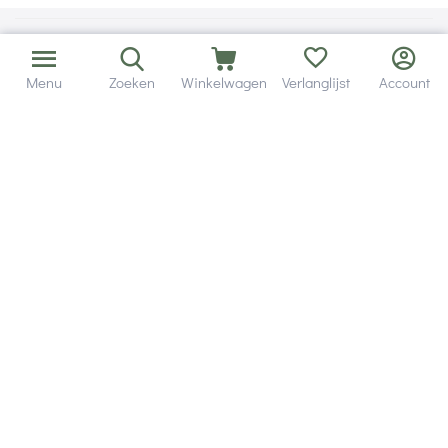
Menu
Zoeken
Winkelwagen
Verlanglijst
Account
Bezorging in binnen - en buitenland.
Heb je een vraag? Wij staan altijd voor je klaar!
Altijd 120 dagen retourrecht.