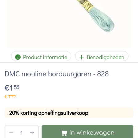
Product informatie
Benodigdheden
DMC mouline borduurgaren - 828
€
1
56
€
1
95
20% korting opheffingsuitverkoop
+
−
In winkelwagen