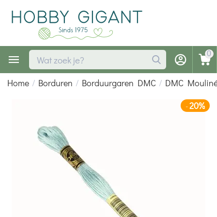
0
Home
/
Borduren
/
Borduurgaren DMC
/
DMC Moulin
20%
-