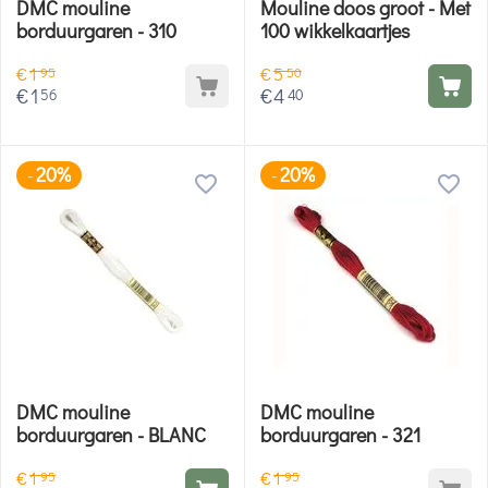
DMC mouline
Mouline doos groot - Met
borduurgaren - 310
100 wikkelkaartjes
€
1
€
5
95
50
€
1
€
4
56
40
20%
20%
-
-
DMC mouline
DMC mouline
borduurgaren - BLANC
borduurgaren - 321
€
1
€
1
95
95