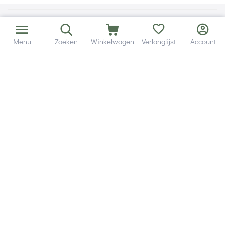
Menu
Zoeken
Winkelwagen
Verlanglijst
Account
Bezorging in binnen - en buitenland.
Heb je een vraag? Wij staan altijd voor je klaar!
Altijd 120 dagen retourrecht.