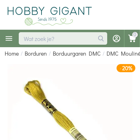
0
Home
/
Borduren
/
Borduurgaren DMC
/
DMC Moulin
20%
-