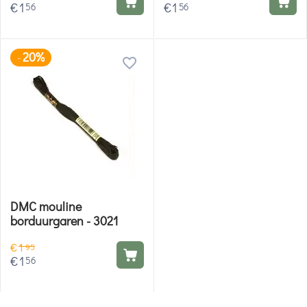
€
1
€
1
56
56
20%
-
DMC mouline
borduurgaren - 3021
€
1
95
€
1
56