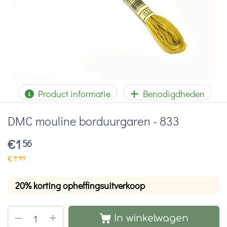
Product informatie
Benodigdheden
DMC mouline borduurgaren - 833
€
1
56
€
1
95
20% korting opheffingsuitverkoop
+
−
In winkelwagen