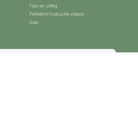
Tips en uitleg
PetiteKnit instructie video's
Sale
media
Veilig betalen met