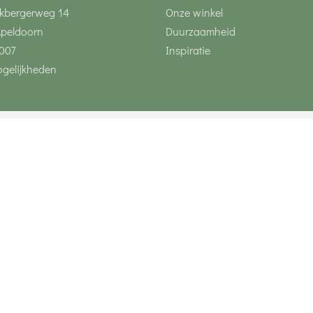
kbergerweg 14
Onze winkel
Apeldoorn
Duurzaamheid
007
Inspiratie
gelijkheden
Volg ons via social 