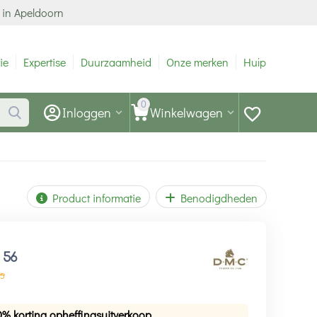
 in Apeldoorn
ie
Expertise
Duurzaamheid
Onze merken
Hulp
0
Inloggen
Winkelwagen
Product informatie
Benodigdheden
1
56
5
0% korting opheffingsuitverkoop