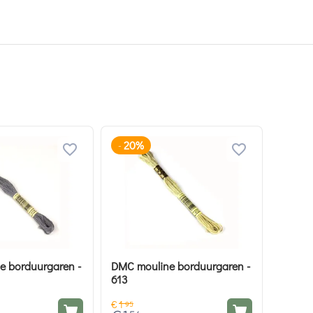
20%
-
e borduurgaren -
DMC mouline borduurgaren -
613
€
1
95