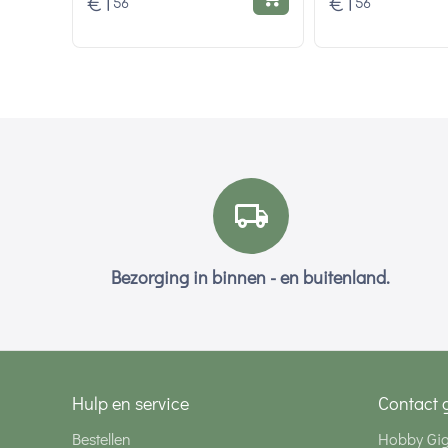
€
1
€
1
56
56
Bezorging in binnen - en buitenland.
Hulp en service
Contact 
Bestellen
Hobby Gi