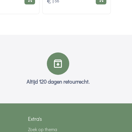
€
1
56
Altijd 120 dagen retourrecht.
Extra's
Zoek op thema