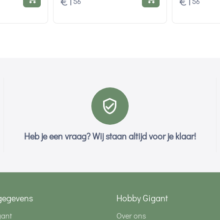
€
1
€
1
56
56
Heb je een vraag? Wij staan altijd voor je klaar!
gegevens
Hobby Gigant
gant
Over ons