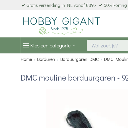
✔ Gratis verzending in NL vanaf €89,-
✔ 50% korting 
Kies een categorie
Home
Borduren
Borduurgaren DMC
DMC Mouli
/
/
/
DMC mouline borduurgaren - 9