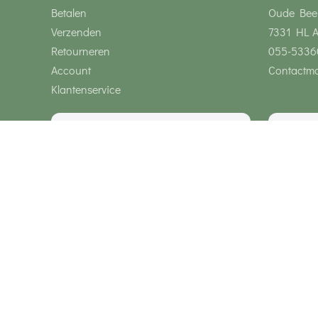
Betalen
Oude Bee
Verzenden
7331 HL 
Retourneren
055-5336
Account
Contactmo
Klantenservice
Wij zijn bereikbaar via
Onze klanten geven ons een