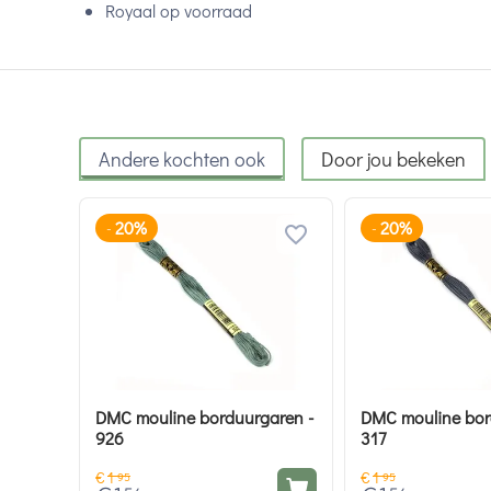
Royaal op voorraad
Andere kochten ook
Door jou bekeken
20%
20%
-
-
DMC mouline borduurgaren -
DMC mouline bor
926
317
€
1
€
1
95
95