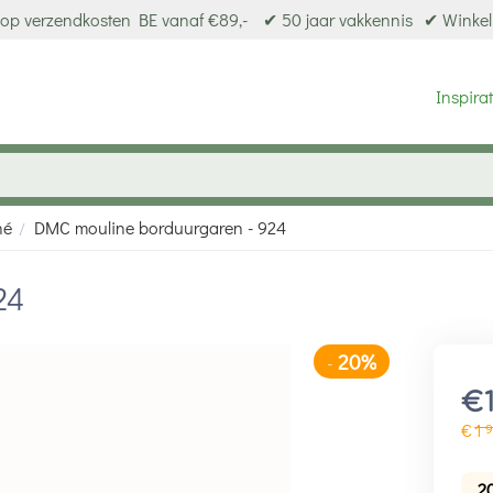
op verzendkosten BE vanaf €89,-
✔ 50 jaar vakkennis
✔ Winkel
Inspirat
né
DMC mouline borduurgaren - 924
/
24
20%
-
€
€
1
9
2