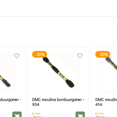
20%
20%
-
-
duurgaren -
DMC mouline borduurgaren -
DMC moulin
934
414
€
1
€
1
95
95