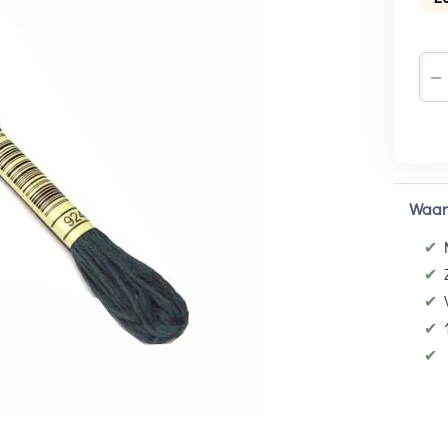
−
Waar
✔
✔
✔
✔
✔