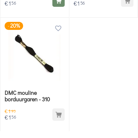
€
1
€
1
56
56
20%
-
DMC mouline
borduurgaren - 310
€
1
95
€
1
56