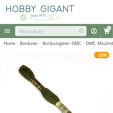
0
Home
/
Borduren
/
Borduurgaren DMC
/
DMC Moulin
20%
-