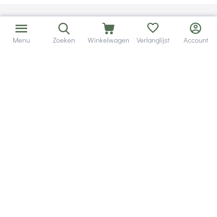
Menu
Zoeken
Winkelwagen
Verlanglijst
Account
Bezorging in binnen - en buitenland.
Heb je een vraag? Wij staan altijd voor je klaar!
Altijd 120 dagen retourrecht.