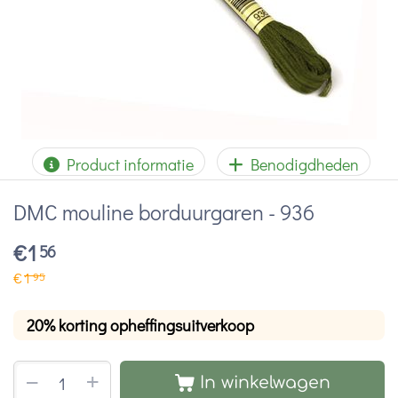
Product informatie
Benodigdheden
DMC mouline borduurgaren - 936
€
1
56
€
1
95
20% korting opheffingsuitverkoop
+
−
In winkelwagen