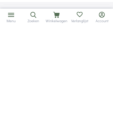
Menu
Zoeken
Winkelwagen
Verlanglijst
Account
Bezorging in binnen - en buitenland.
Heb je een vraag? Wij staan altijd voor je klaar!
Altijd 120 dagen retourrecht.