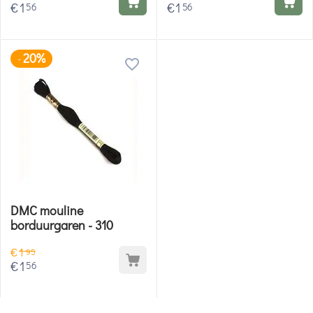
€
1
€
1
56
56
20%
-
DMC mouline
borduurgaren - 310
€
1
95
€
1
56