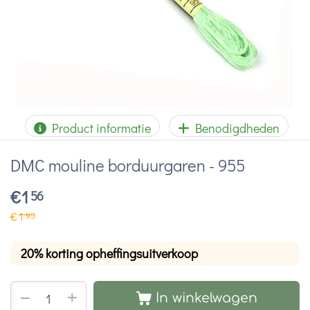
Product informatie
Benodigdheden
DMC mouline borduurgaren - 955
€
1
56
€
1
95
20% korting opheffingsuitverkoop
+
−
In winkelwagen