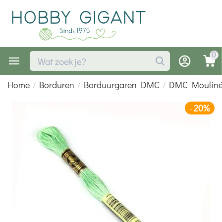
0
Home
/
Borduren
/
Borduurgaren DMC
/
DMC Moulin
20%
-