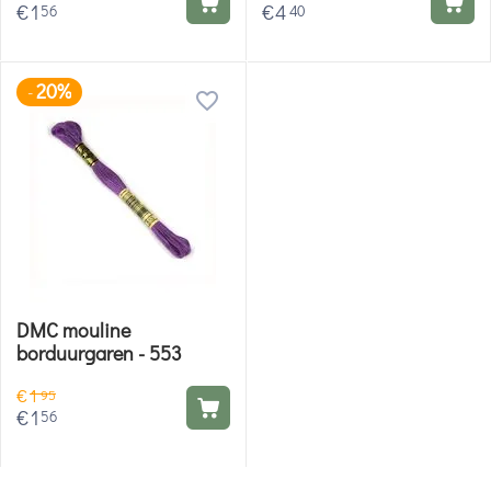
€
1
€
4
56
40
20%
-
DMC mouline
borduurgaren - 553
€
1
95
€
1
56