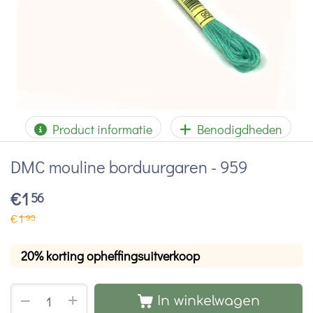
Product informatie
Benodigdheden
DMC mouline borduurgaren - 959
€
1
56
€
1
95
20% korting opheffingsuitverkoop
+
−
In winkelwagen