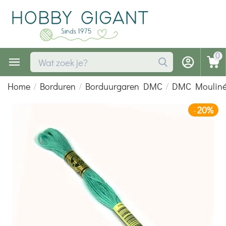
0
Home
/
Borduren
/
Borduurgaren DMC
/
DMC Moulin
20%
-