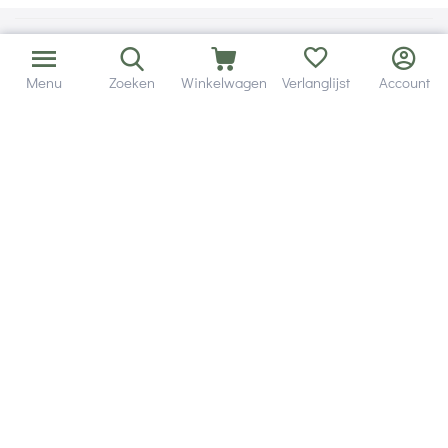
Menu
Zoeken
Winkelwagen
Verlanglijst
Account
Bezorging in binnen - en buitenland.
Heb je een vraag? Wij staan altijd voor je klaar!
Altijd 120 dagen retourrecht.