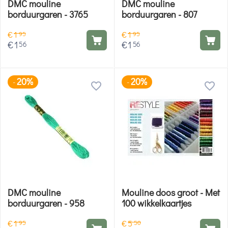
DMC mouline
DMC mouline
borduurgaren - 3765
borduurgaren - 807
€
1
€
1
95
95
€
1
€
1
56
56
20%
20%
-
-
DMC mouline
Mouline doos groot - Met
borduurgaren - 958
100 wikkelkaartjes
€
1
€
5
95
50