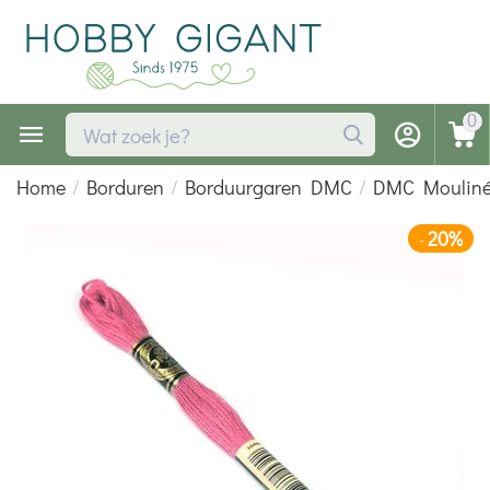
0
Home
/
Borduren
/
Borduurgaren DMC
/
DMC Moulin
20%
-