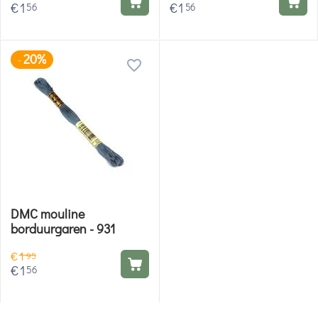
€
1
€
1
56
56
20%
-
DMC mouline
borduurgaren - 931
€
1
95
€
1
56