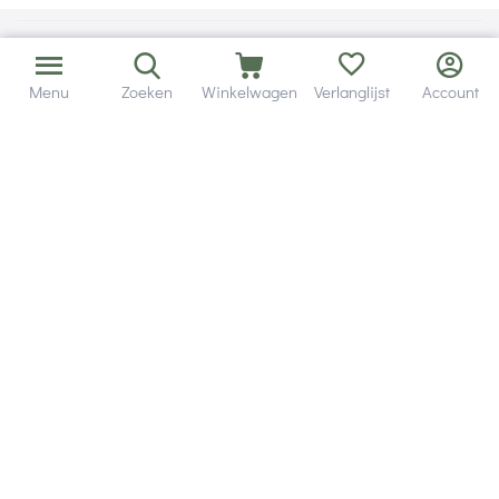
Menu
Zoeken
Winkelwagen
Verlanglijst
Account
Bezorging in binnen - en buitenland.
Heb je een vraag? Wij staan altijd voor je klaar!
Altijd 120 dagen retourrecht.