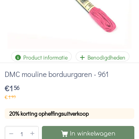
Product informatie
Benodigdheden
DMC mouline borduurgaren - 961
€
1
56
€
1
95
20% korting opheffingsuitverkoop
+
−
In winkelwagen