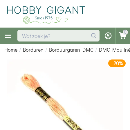
0
Home
/
Borduren
/
Borduurgaren DMC
/
DMC Moulin
20%
-