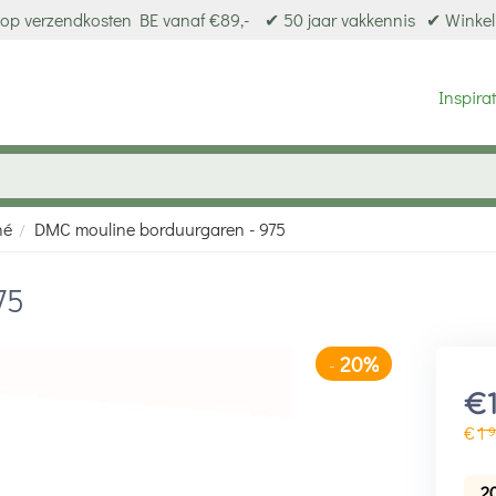
op verzendkosten BE vanaf €89,-
✔ 50 jaar vakkennis
✔ Winkel
Inspirat
né
DMC mouline borduurgaren - 975
/
75
20%
-
€
€
1
9
2