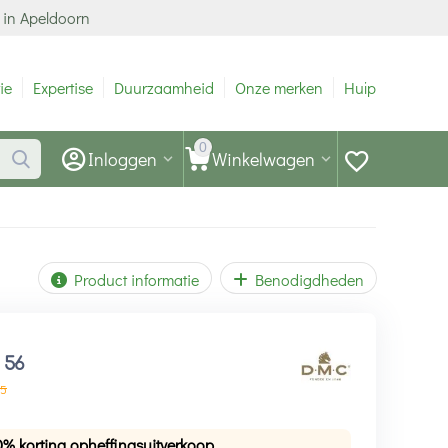
 in Apeldoorn
ie
Expertise
Duurzaamheid
Onze merken
Hulp
0
Inloggen
Winkelwagen
Product informatie
Benodigdheden
1
56
5
0% korting opheffingsuitverkoop