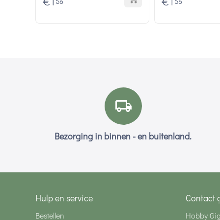
€
1
€
1
56
56
Bezorging in binnen - en buitenland.
Hulp en service
Contact 
Bestellen
Hobby Gi