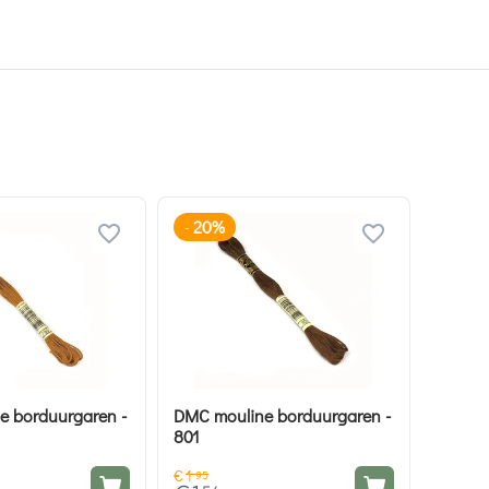
20%
-
e borduurgaren -
DMC mouline borduurgaren -
801
€
1
95