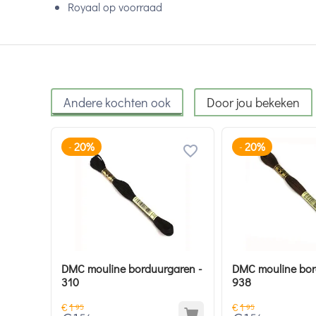
Royaal op voorraad
Andere kochten ook
Door jou bekeken
20%
20%
-
-
DMC mouline borduurgaren -
DMC mouline bor
310
938
€
1
€
1
95
95