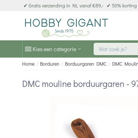
✔ Gratis verzending in NL vanaf €89,-
✔ 50% korting 
Kies een categorie
Home
Borduren
Borduurgaren DMC
DMC Mouli
/
/
/
DMC mouline borduurgaren - 9