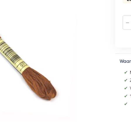
−
Waar
✔
✔
✔
✔
✔