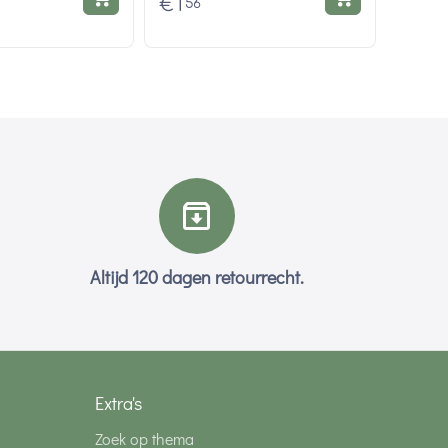
€
1
56
Altijd 120 dagen retourrecht.
Extra's
Zoek op thema