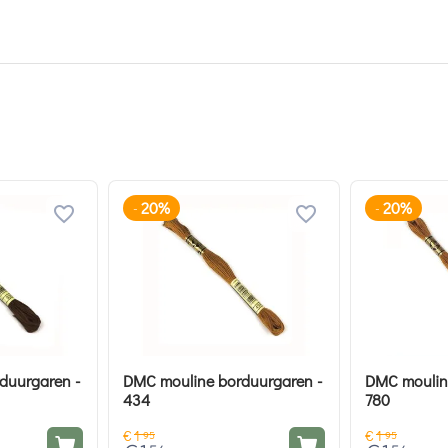
20%
20%
-
-
duurgaren -
DMC mouline borduurgaren -
DMC moulin
434
780
€
1
€
1
95
95