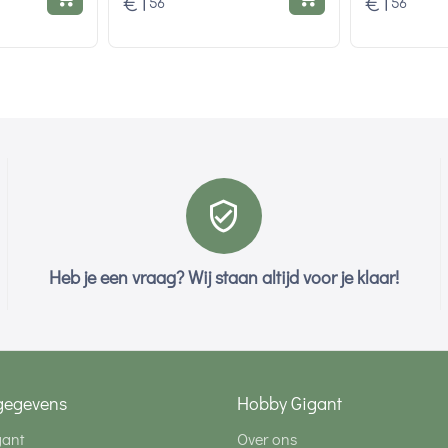
€
1
€
1
56
56
Heb je een vraag? Wij staan altijd voor je klaar!
gegevens
Hobby Gigant
gant
Over ons