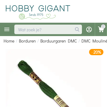
0
Home
/
Borduren
/
Borduurgaren DMC
/
DMC Moulin
20%
-