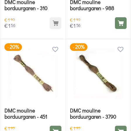
DMC mouline
DMC mouline
borduurgaren - 310
borduurgaren - 988
€
1
€
1
95
95
€
1
€
1
56
56
20%
20%
-
-
DMC mouline
DMC mouline
borduurgaren - 451
borduurgaren - 3790
€
1
€
1
95
95