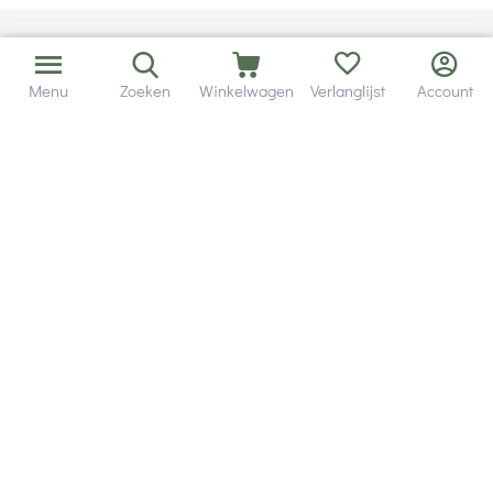
Menu
Zoeken
Winkelwagen
Verlanglijst
Account
Bezorging in binnen - en buitenland.
Heb je een vraag? Wij staan altijd voor je klaar!
Altijd 120 dagen retourrecht.