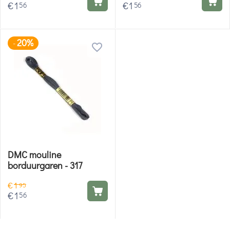
€
1
€
1
56
56
20%
-
DMC mouline
borduurgaren - 317
€
1
95
€
1
56