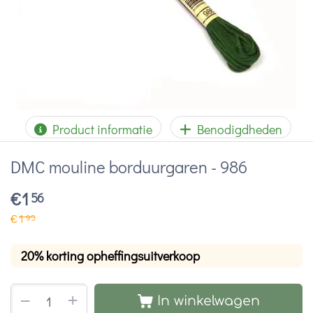
Product informatie
Benodigdheden
DMC mouline borduurgaren - 986
€
1
56
€
1
95
20% korting opheffingsuitverkoop
+
−
In winkelwagen