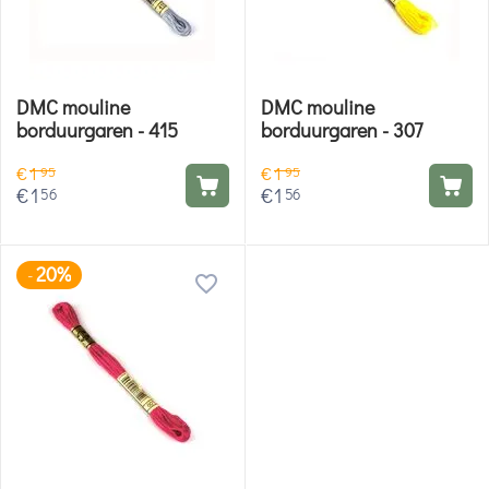
DMC mouline
DMC mouline
borduurgaren - 415
borduurgaren - 307
€
1
€
1
95
95
€
1
€
1
56
56
20%
-