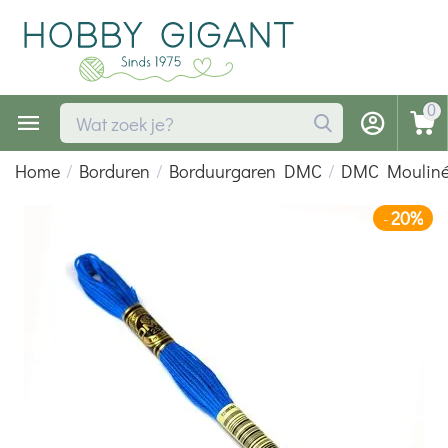
0
Home
/
Borduren
/
Borduurgaren DMC
/
DMC Moulin
20%
-