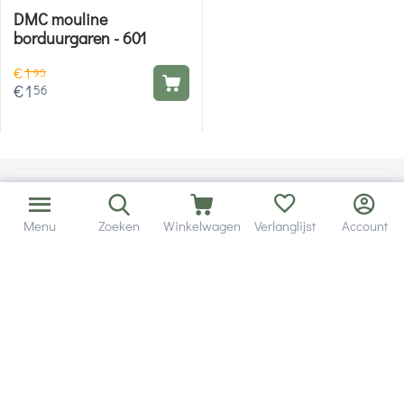
DMC mouline
borduurgaren - 601
€
1
95
€
1
56
Menu
Zoeken
Winkelwagen
Verlanglijst
Account
Bezorging in binnen - en buitenland.