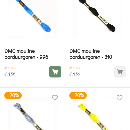
DMC mouline
DMC mouline
borduurgaren - 996
borduurgaren - 310
€
1
€
1
95
95
€
1
€
1
56
56
20%
20%
-
-