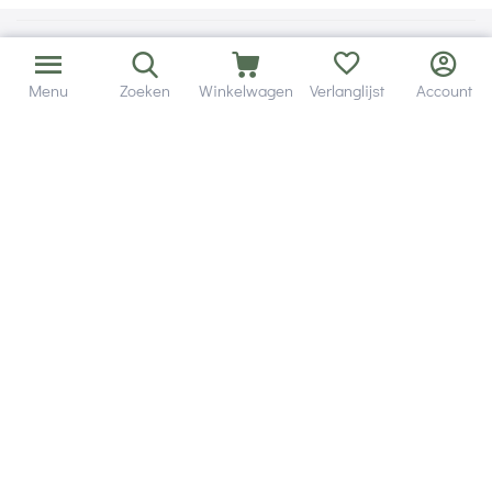
Menu
Zoeken
Winkelwagen
Verlanglijst
Account
Bezorging in binnen - en buitenland.
Heb je een vraag? Wij staan altijd voor je klaar!
Altijd 120 dagen retourrecht.