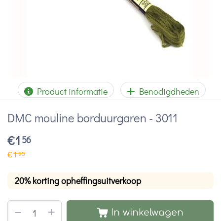
Product informatie
Benodigdheden
DMC mouline borduurgaren - 3011
€
1
56
€
1
95
20% korting opheffingsuitverkoop
+
−
In winkelwagen