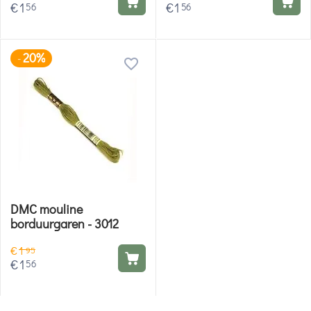
€
1
€
1
56
56
20%
-
DMC mouline
borduurgaren - 3012
€
1
95
€
1
56