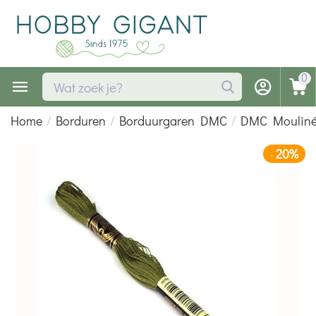
0
Home
/
Borduren
/
Borduurgaren DMC
/
DMC Moulin
20%
-