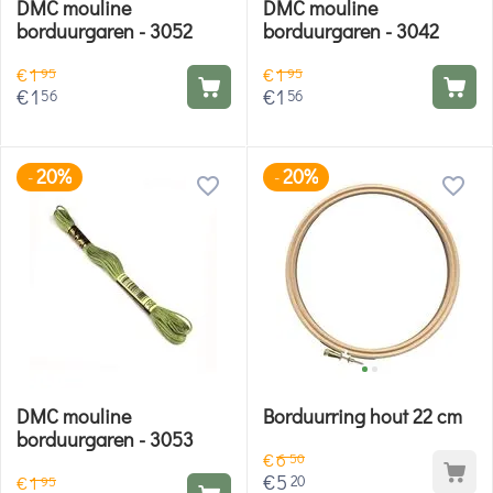
DMC mouline
DMC mouline
borduurgaren - 3052
borduurgaren - 3042
€
1
€
1
95
95
€
1
€
1
56
56
20%
20%
-
-
DMC mouline
Borduurring hout 22 cm
borduurgaren - 3053
€
6
50
€
5
20
€
1
95