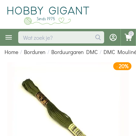
0
Home
/
Borduren
/
Borduurgaren DMC
/
DMC Moulin
20%
-