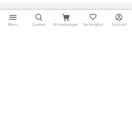
Menu
Zoeken
Winkelwagen
Verlanglijst
Account
Bezorging in binnen - en buitenland.
Heb je een vraag? Wij staan altijd voor je klaar!
Altijd 120 dagen retourrecht.