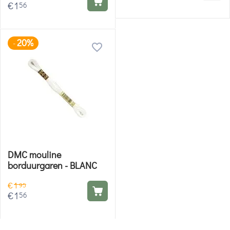
€
1
56
20%
-
DMC mouline
borduurgaren - BLANC
€
1
95
€
1
56