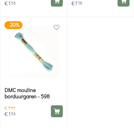
€
1
€
1
56
56
20%
-
DMC mouline
borduurgaren - 598
€
1
95
€
1
56