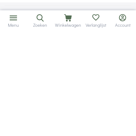
Menu
Zoeken
Winkelwagen
Verlanglijst
Account
Bezorging in binnen - en buitenland.
Heb je een vraag? Wij staan altijd voor je klaar!
Altijd 120 dagen retourrecht.