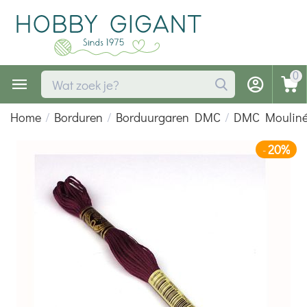
0
Home
/
Borduren
/
Borduurgaren DMC
/
DMC Moulin
20%
-