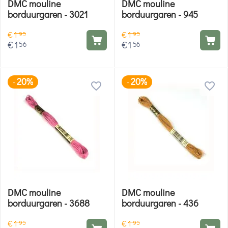
DMC mouline
DMC mouline
borduurgaren - 3021
borduurgaren - 945
€
1
€
1
95
95
€
1
€
1
56
56
20%
20%
-
-
DMC mouline
DMC mouline
borduurgaren - 3688
borduurgaren - 436
€
1
€
1
95
95