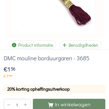
Product informatie
Benodigdheden
DMC mouline borduurgaren - 3685
€
1
56
€
1
95
20% korting opheffingsuitverkoop
+
−
In winkelwagen