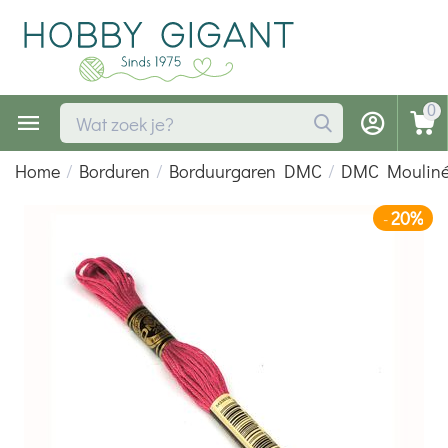
0
Home
/
Borduren
/
Borduurgaren DMC
/
DMC Moulin
20%
-