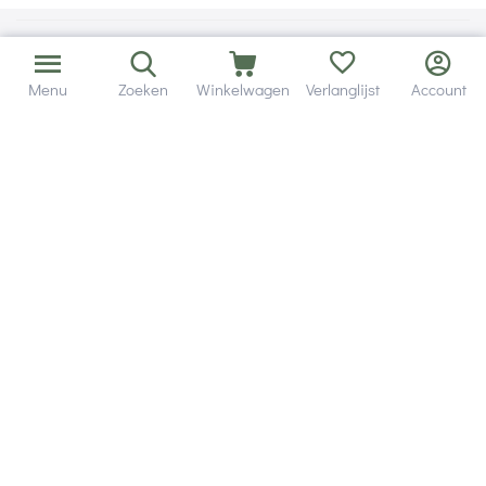
Menu
Zoeken
Winkelwagen
Verlanglijst
Account
Bezorging in binnen - en buitenland.
Heb je een vraag? Wij staan altijd voor je klaar!
Altijd 120 dagen retourrecht.