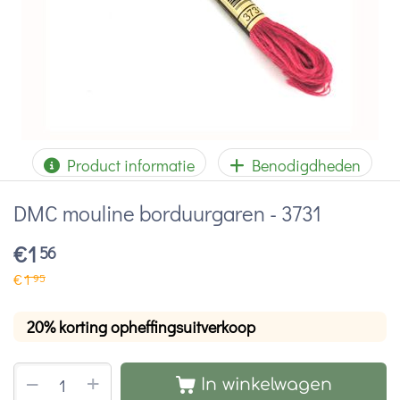
Product informatie
Benodigdheden
DMC mouline borduurgaren - 3731
€
1
56
€
1
95
20% korting opheffingsuitverkoop
+
−
In winkelwagen