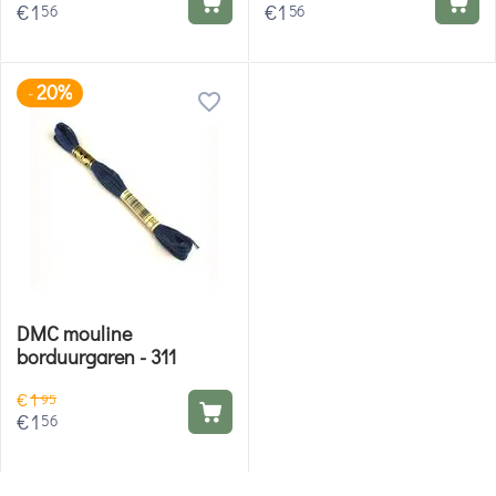
€
1
€
1
56
56
20%
-
DMC mouline
borduurgaren - 311
€
1
95
€
1
56