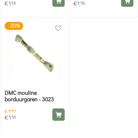
€
1
€
1
56
56
20%
-
DMC mouline
borduurgaren - 3023
€
1
95
€
1
56