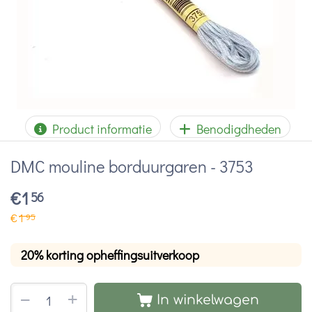
Product informatie
Benodigdheden
DMC mouline borduurgaren - 3753
€
1
56
€
1
95
20% korting opheffingsuitverkoop
+
−
In winkelwagen