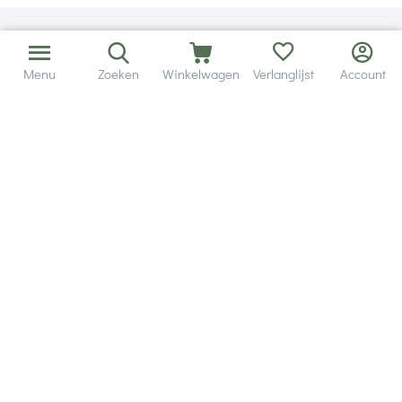
Menu
Zoeken
Winkelwagen
Verlanglijst
Account
Bezorging in binnen - en buitenland.
Heb je een vraag? Wij staan altijd voor je klaar!
Altijd 120 dagen retourrecht.