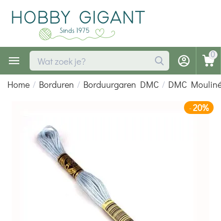
0
Home
/
Borduren
/
Borduurgaren DMC
/
DMC Moulin
20%
-