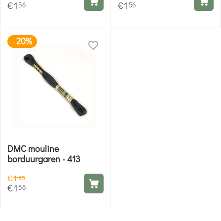
€
1
€
1
56
56
20%
-
DMC mouline
borduurgaren - 413
€
1
95
€
1
56