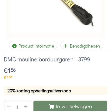
Product informatie
Benodigdheden
DMC mouline borduurgaren - 3799
€
1
56
€
1
95
20% korting opheffingsuitverkoop
+
−
In winkelwagen