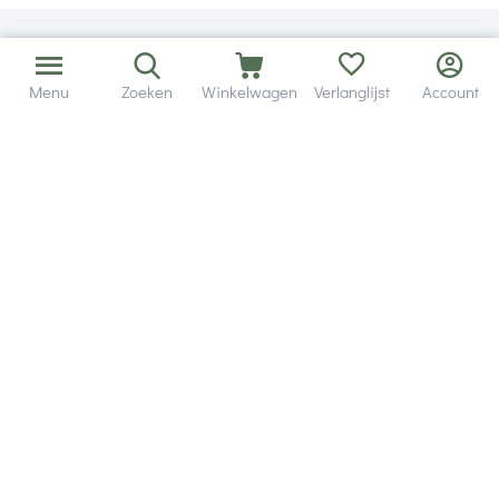
Menu
Zoeken
Winkelwagen
Verlanglijst
Account
Bezorging in binnen - en buitenland.
Heb je een vraag? Wij staan altijd voor je klaar!
Altijd 120 dagen retourrecht.