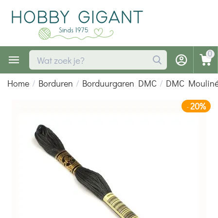
0
Home
/
Borduren
/
Borduurgaren DMC
/
DMC Moulin
20%
-