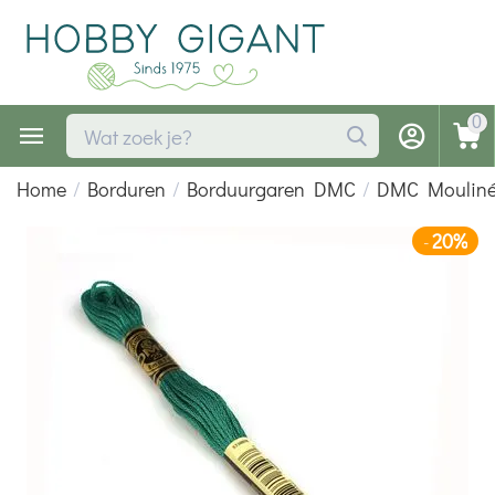
0
Home
/
Borduren
/
Borduurgaren DMC
/
DMC Moulin
20%
-