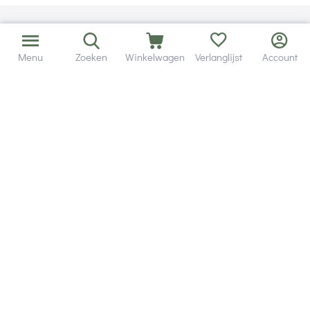
Menu
Zoeken
Winkelwagen
Verlanglijst
Account
Bezorging in binnen - en buitenland.
Heb je een vraag? Wij staan altijd voor je klaar!
Altijd 120 dagen retourrecht.