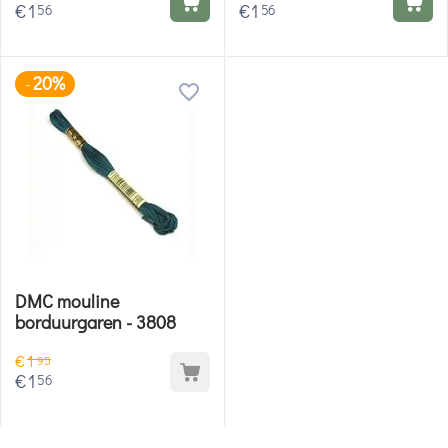
€
1
€
1
56
56
20%
-
DMC mouline
borduurgaren - 3808
€
1
95
€
1
56