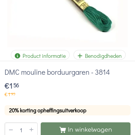
Product informatie
Benodigdheden
DMC mouline borduurgaren - 3814
€
1
56
€
1
95
20% korting opheffingsuitverkoop
+
−
In winkelwagen