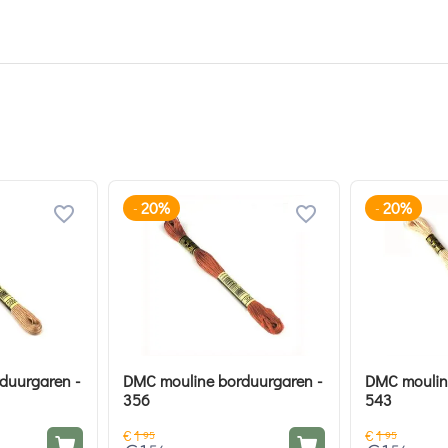
20%
20%
-
-
duurgaren -
DMC mouline borduurgaren -
DMC moulin
356
543
€
1
€
1
95
95