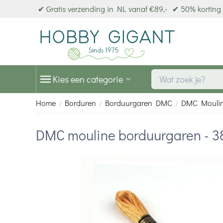
✔ Gratis verzending in NL vanaf €89,-
✔ 50% korting 
Kies een categorie
Home
Borduren
Borduurgaren DMC
DMC Mouli
/
/
/
DMC mouline borduurgaren - 3