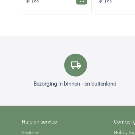
€
1
€
1
56
56
Bezorging in binnen - en buitenland.
Hulp en service
Contact 
Bestellen
Hobby Gi