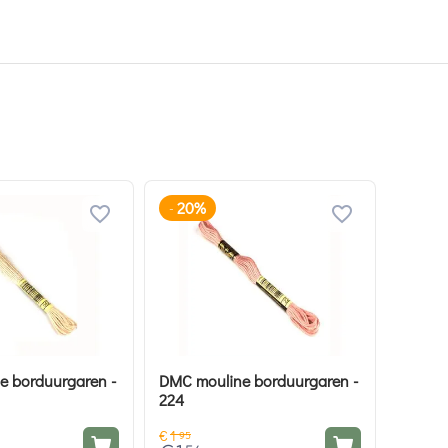
20%
-
e borduurgaren -
DMC mouline borduurgaren -
224
€
1
95