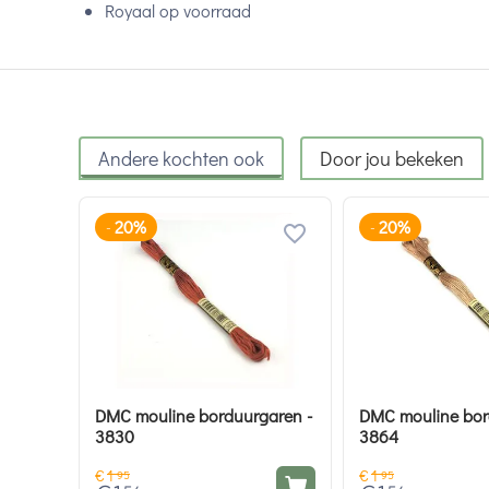
Royaal op voorraad
Andere kochten ook
Door jou bekeken
20%
20%
-
-
DMC mouline borduurgaren -
DMC mouline bor
3830
3864
€
1
€
1
95
95