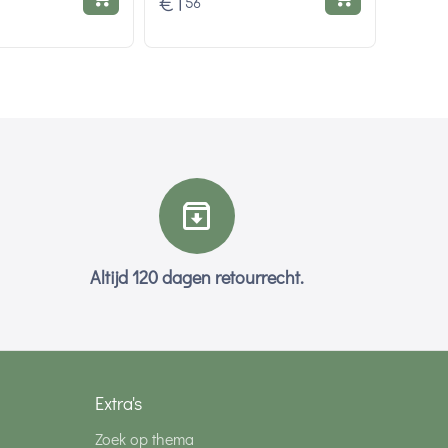
€
1
56
Altijd 120 dagen retourrecht.
Extra's
Zoek op thema