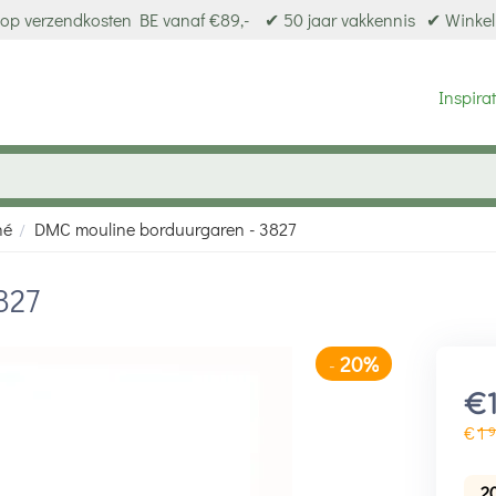
op verzendkosten BE vanaf €89,-
✔ 50 jaar vakkennis
✔ Winkel
Inspirat
né
DMC mouline borduurgaren - 3827
/
827
20%
-
€
€
1
9
2