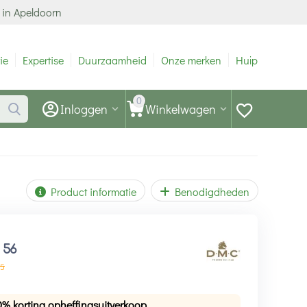
 in Apeldoorn
ie
Expertise
Duurzaamheid
Onze merken
Hulp
0
Inloggen
Winkelwagen
Product informatie
Benodigdheden
1
56
5
0% korting opheffingsuitverkoop