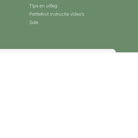
Tips en uitleg
PetiteKnit instructie video's
Sale
media
Veilig betalen met