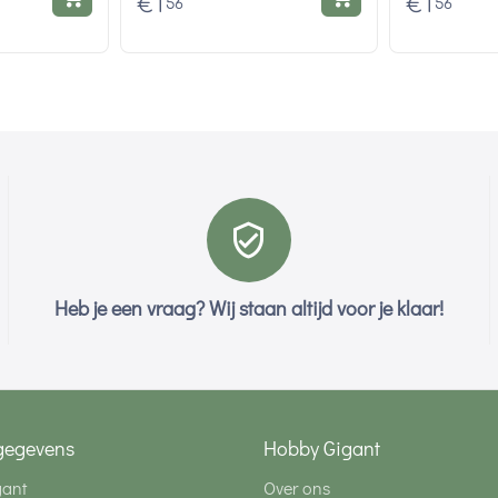
€
1
€
1
56
56
Heb je een vraag? Wij staan altijd voor je klaar!
gegevens
Hobby Gigant
gant
Over ons