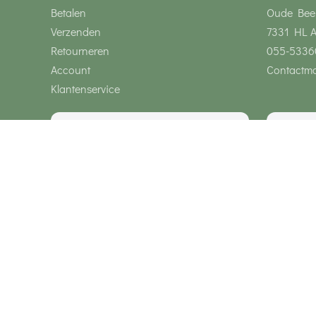
Betalen
Oude Bee
Verzenden
7331 HL 
Retourneren
055-5336
Account
Contactmo
Klantenservice
Wij zijn bereikbaar via
Onze klanten geven ons een