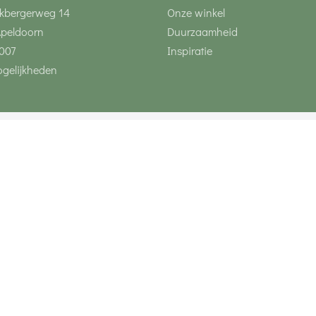
kbergerweg 14
Onze winkel
Apeldoorn
Duurzaamheid
007
Inspiratie
gelijkheden
Volg ons via social 