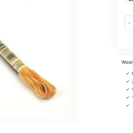
−
Waar
✔
✔
✔
✔
✔