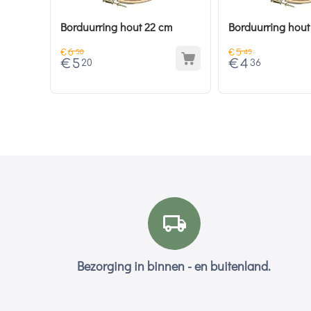
Borduurring hout 22 cm
Borduurring hout
€
6
€
5
50
45
€
5
€
4
20
36
Bezorging in binnen - en buitenland.