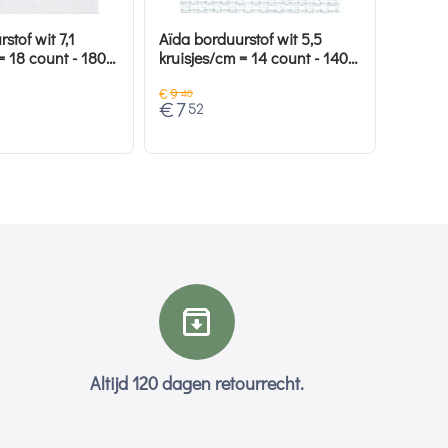
 wit 7,1
Aïda borduurstof wit 5,5
kruisjes/cm = 14 count - 140
cm breed
€
9
40
€
7
52
Altijd 120 dagen retourrecht.