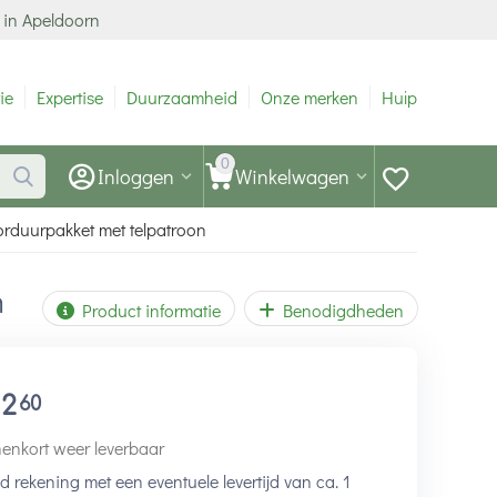
 in Apeldoorn
ie
Expertise
Duurzaamheid
Onze merken
Hulp
0
Inloggen
Winkelwagen
orduurpakket met telpatroon
n
Product informatie
Benodigdheden
12
60
enkort weer leverbaar
 rekening met een eventuele levertijd van ca. 1