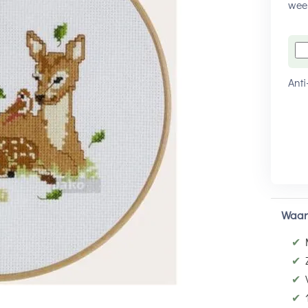
wee
Anti
Waar
✔
✔
✔
✔