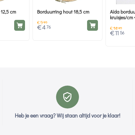
 12,5 cm
Borduurring hout 18,5 cm
Aïda borduurstof
kruisjes/cm = 18 count - 180
€
5
cm breed
95
€
4
76
€
14
45
€
11
56
Heb je een vraag? Wij staan altijd voor je klaar!