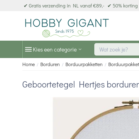
✔ Gratis verzending in NL vanaf €89,-
✔ 50% korting 
Kies een categorie
Home
Borduren
Borduurpakketten
Borduurpakket
/
/
/
Geboortetegel Hertjes bordure