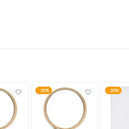
20%
20%
-
-