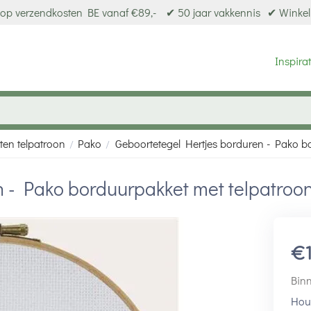
op verzendkosten BE vanaf €89,-
✔ 50 jaar vakkennis
✔ Winkel
Inspirat
ten telpatroon
Pako
Geboortetegel Hertjes borduren - Pako b
/
/
n - Pako borduurpakket met telpatroo
€
Binn
Houd