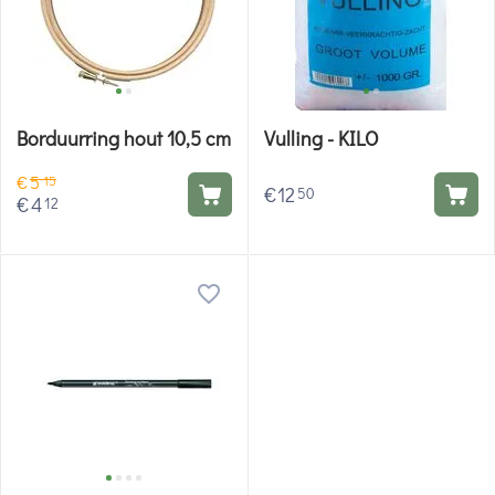
Borduurring hout 10,5 cm
Vulling - KILO
€
5
15
€
12
50
€
4
12