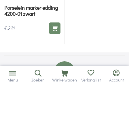
Porselein marker edding
4200-01 zwart
€
2
21
Menu
Zoeken
Winkelwagen
Verlanglijst
Account
Bezorging in binnen - en buitenland.