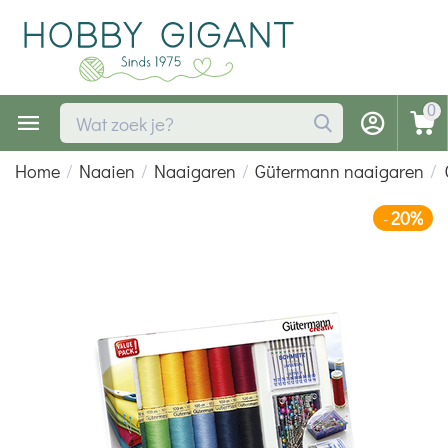
0
Home
/
Naaien
/
Naaigaren
/
Gütermann naaigaren
/
20%
-