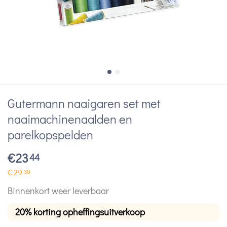
Gutermann naaigaren set met
naaimachinenaalden en
parelkopspelden
€
23
44
€
29
30
Binnenkort weer leverbaar
20% korting opheffingsuitverkoop