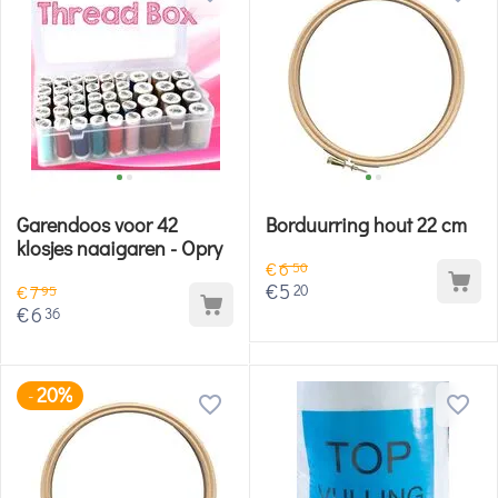
Garendoos voor 42
Borduurring hout 22 cm
klosjes naaigaren - Opry
€
6
50
€
5
20
€
7
95
€
6
36
20%
-