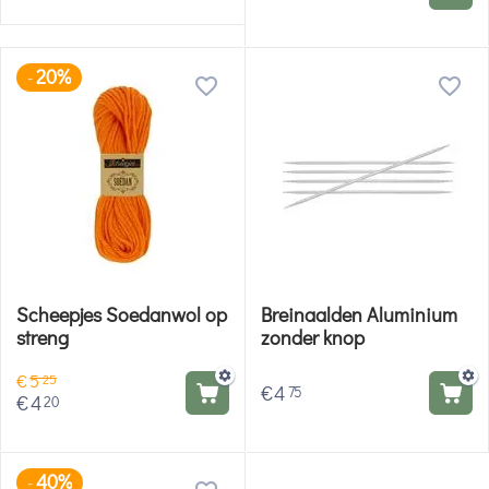
20%
-
Scheepjes Soedanwol op
Breinaalden Aluminium
streng
zonder knop
€
5
25
€
4
75
€
4
20
40%
-