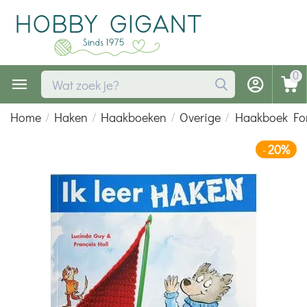
0
Home
/
Haken
/
Haakboeken
/
Overige
/
Haakboek For
20%
-