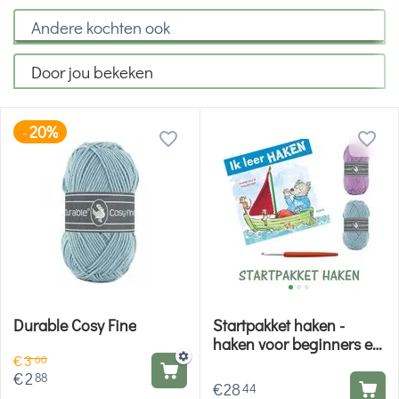
Andere kochten ook
Door jou bekeken
20%
-
Durable Cosy Fine
Startpakket haken -
haken voor beginners en
€
3
kinderen
60
€
2
88
€
28
44