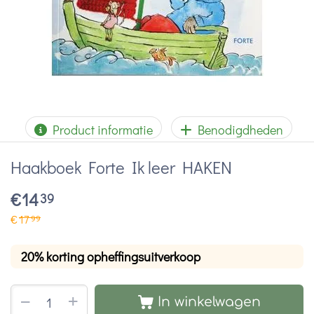
Product informatie
Benodigdheden
Haakboek Forte Ik leer HAKEN
€
14
39
€
17
99
20% korting opheffingsuitverkoop
+
−
In winkelwagen