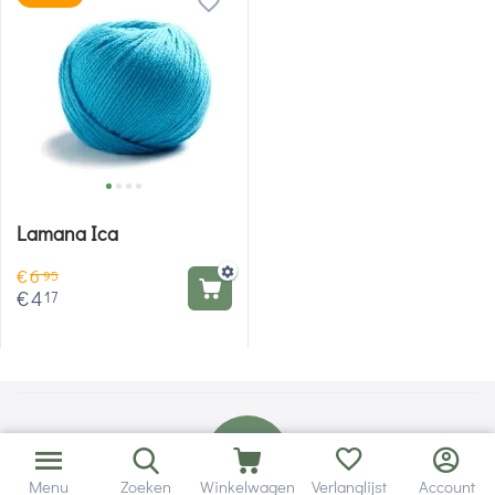
Lamana Ica
€
6
95
€
4
17
Menu
Zoeken
Winkelwagen
Verlanglijst
Account