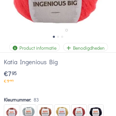
Product informatie
Benodigdheden
Katia Ingenious Big
€
7
95
€
9
95
Kleurnummer:
83