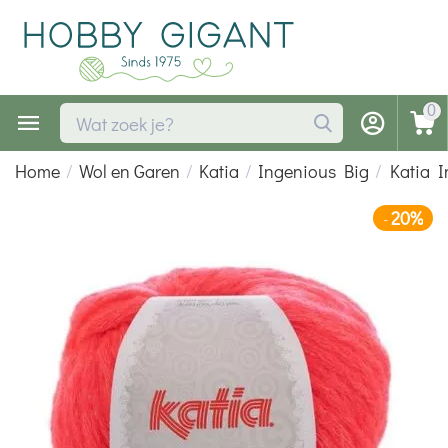
0
Home
/
Wol en Garen
/
Katia
/
Ingenious Big
/
Katia 
20%
-