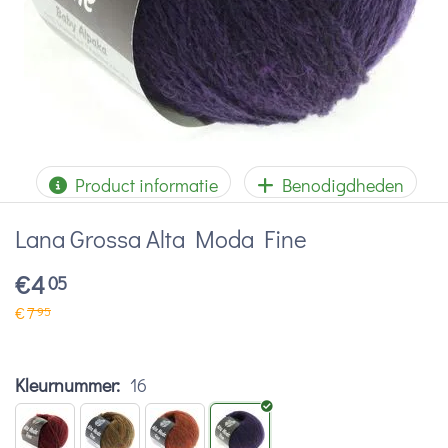
Product informatie
Benodigdheden
Lana Grossa Alta Moda Fine
€
4
05
€
7
95
Kleurnummer:
16