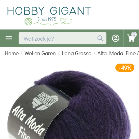
0
Home
/
Wol en Garen
/
Lana Grossa
/
Alta Moda Fine 
49%
-