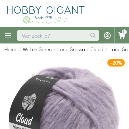
0
Home
/
Wol en Garen
/
Lana Grossa
/
Cloud
/
Lana Gr
20%
-