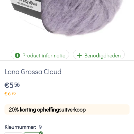
Product informatie
Benodigdheden
Lana Grossa Cloud
€
5
56
€
6
95
20% korting opheffingsuitverkoop
Kleurnummer:
9