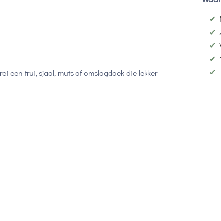
✔
✔
✔
✔
✔
Brei een trui, sjaal, muts of omslagdoek die lekker