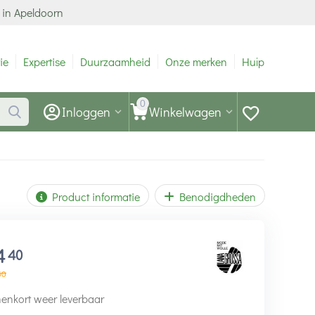
 in Apeldoorn
ie
Expertise
Duurzaamheid
Onze merken
Hulp
0
Inloggen
Winkelwagen
Product informatie
Benodigdheden
4
40
50
enkort weer leverbaar