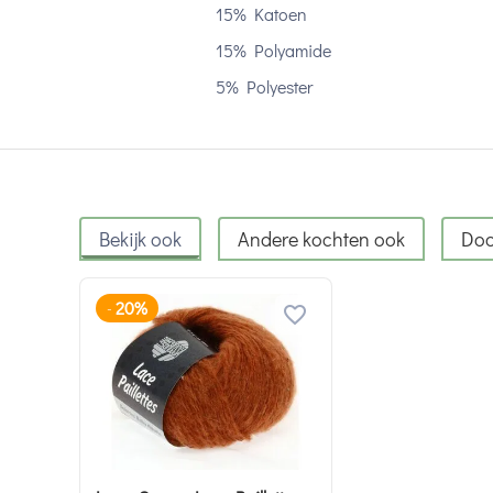
15% Katoen
15% Polyamide
5% Polyester
Bekijk ook
Andere kochten ook
Doo
20%
-