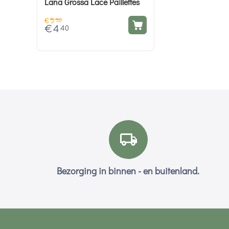
Lana Grossa Lace Paillettes
€
5
50
€
4
40
Bezorging in binnen - en buitenland.