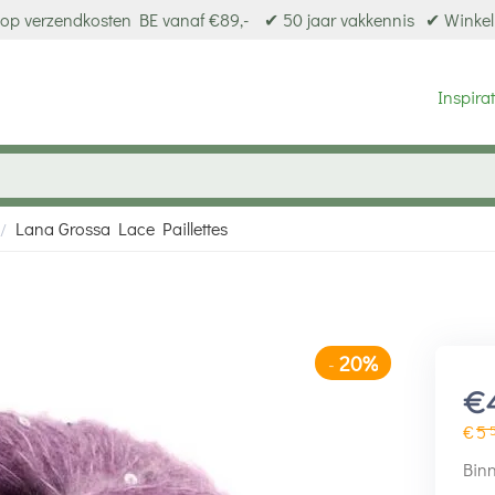
op verzendkosten BE vanaf €89,-
✔ 50 jaar vakkennis
✔ Winkel
Inspirat
Lana Grossa Lace Paillettes
/
20%
-
€
€
5
Binn