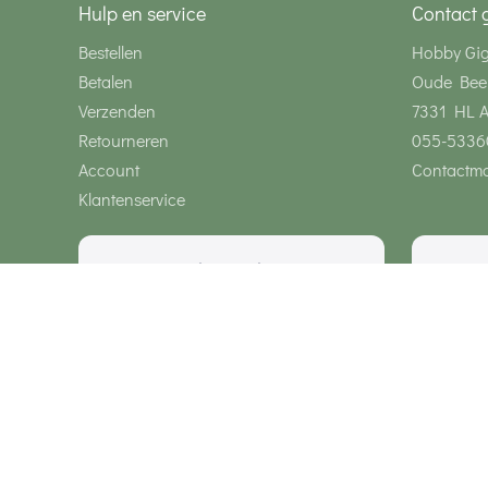
Hulp en service
Contact 
Bestellen
Hobby Gi
Betalen
Oude Bee
Verzenden
7331 HL 
Retourneren
055-5336
Account
Contactmo
Klantenservice
Wij zijn bereikbaar via
Onze klanten geven ons een