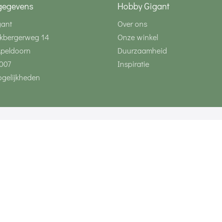
gegevens
Hobby Gigant
gant
Over ons
kbergerweg 14
Onze winkel
Apeldoorn
Duurzaamheid
007
Inspiratie
gelijkheden
Volg ons via social 