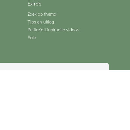
Extra's
Zoek op thema
Tips en uitleg
PetiteKnit instructie video's
Sale
media
Veilig betalen met