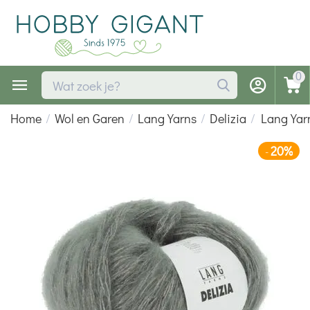
0
Home
/
Wol en Garen
/
Lang Yarns
/
Delizia
/
Lang Yar
20%
-